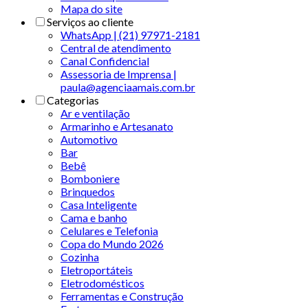
Mapa do site
Serviços ao cliente
WhatsApp | (21) 97971-2181
Central de atendimento
Canal Confidencial
Assessoria de Imprensa |
paula@agenciaamais.com.br
Categorias
Ar e ventilação
Armarinho e Artesanato
Automotivo
Bar
Bebê
Bomboniere
Brinquedos
Casa Inteligente
Cama e banho
Celulares e Telefonia
Copa do Mundo 2026
Cozinha
Eletroportáteis
Eletrodomésticos
Ferramentas e Construção