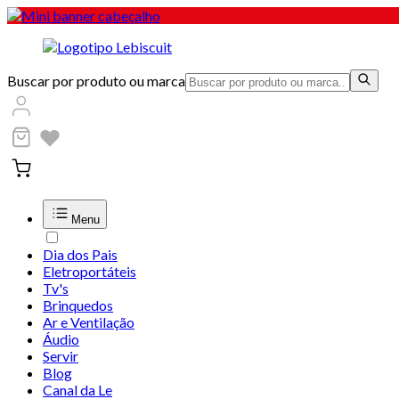
Buscar por produto ou marca
Menu
Dia dos Pais
Eletroportáteis
Tv's
Brinquedos
Ar e Ventilação
Áudio
Servir
Blog
Canal da Le