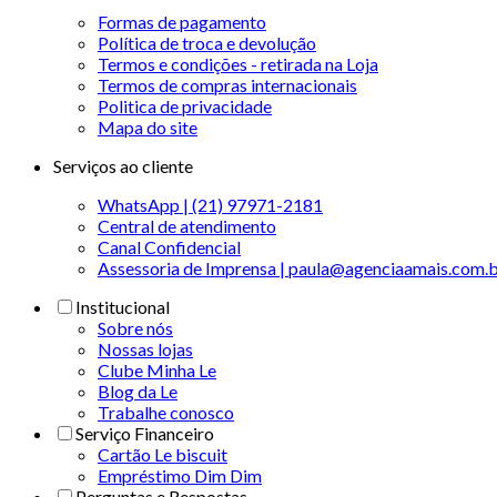
Formas de pagamento
Política de troca e devolução
Termos e condições - retirada na Loja
Termos de compras internacionais
Politica de privacidade
Mapa do site
Serviços ao cliente
WhatsApp | (21) 97971-2181
Central de atendimento
Canal Confidencial
Assessoria de Imprensa | paula@agenciaamais.com.
Institucional
Sobre nós
Nossas lojas
Clube Minha Le
Blog da Le
Trabalhe conosco
Serviço Financeiro
Cartão Le biscuit
Empréstimo Dim Dim
Perguntas e Respostas