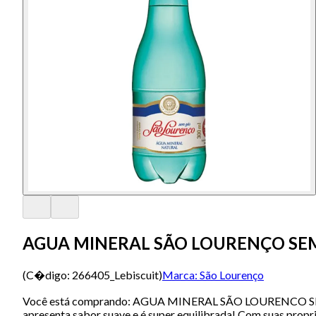
AGUA MINERAL SÃO LOURENÇO SE
(C�digo:
266405_Lebiscuit
)
Marca:
São Lourenço
Você está comprando: AGUA MINERAL SÃO LOURENCO SEM G
apresenta sabor suave e é super equilibrada! Com suas propr