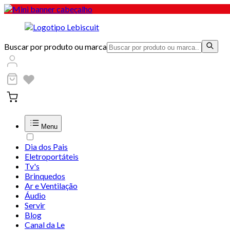
Buscar por produto ou marca
Menu
Dia dos Pais
Eletroportáteis
Tv's
Brinquedos
Ar e Ventilação
Áudio
Servir
Blog
Canal da Le