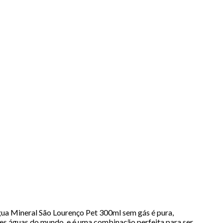
neral São Lourenço Pet 300ml sem gás é pura,
ores águas do mundo e é uma combinação perfeita para ser