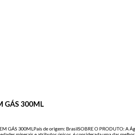
M GÁS 300ML
ÁS 300MLPaís de origem: BrasilSOBRE O PRODUTO: A Água Mi
iedades minerais e atributos únicos, é considerada uma das melh