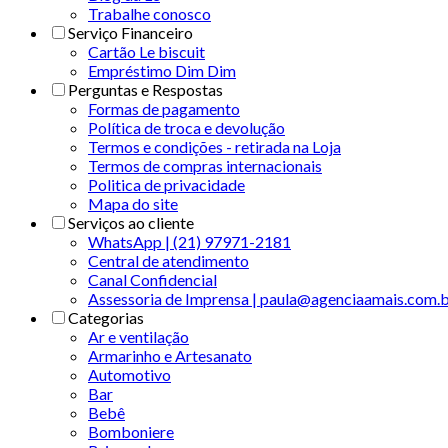
Trabalhe conosco
Serviço Financeiro
Cartão Le biscuit
Empréstimo Dim Dim
Perguntas e Respostas
Formas de pagamento
Política de troca e devolução
Termos e condições - retirada na Loja
Termos de compras internacionais
Politica de privacidade
Mapa do site
Serviços ao cliente
WhatsApp | (21) 97971-2181
Central de atendimento
Canal Confidencial
Assessoria de Imprensa | paula@agenciaamais.com.
Categorias
Ar e ventilação
Armarinho e Artesanato
Automotivo
Bar
Bebê
Bomboniere