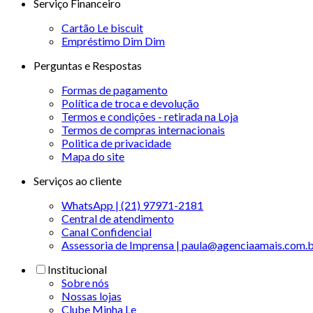
Serviço Financeiro
Cartão Le biscuit
Empréstimo Dim Dim
Perguntas e Respostas
Formas de pagamento
Política de troca e devolução
Termos e condições - retirada na Loja
Termos de compras internacionais
Politica de privacidade
Mapa do site
Serviços ao cliente
WhatsApp | (21) 97971-2181
Central de atendimento
Canal Confidencial
Assessoria de Imprensa | paula@agenciaamais.com.
Institucional
Sobre nós
Nossas lojas
Clube Minha Le