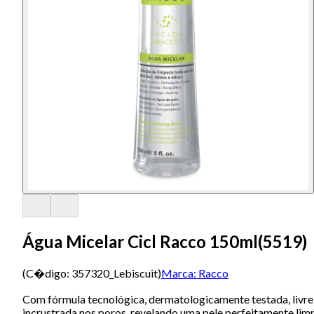
Água Micelar Cicl Racco 150ml(5519)
(C�digo:
357320_Lebiscuit
)
Marca:
Racco
Com fórmula tecnológica, dermatologicamente testada, livre 
incrustrada nos poros, revelando uma pele perfeitamente limpa 