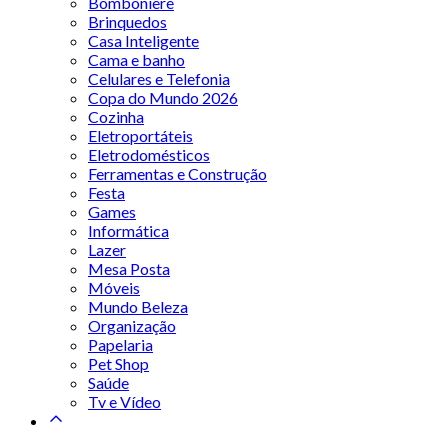
Bomboniere
Brinquedos
Casa Inteligente
Cama e banho
Celulares e Telefonia
Copa do Mundo 2026
Cozinha
Eletroportáteis
Eletrodomésticos
Ferramentas e Construção
Festa
Games
Informática
Lazer
Mesa Posta
Móveis
Mundo Beleza
Organização
Papelaria
Pet Shop
Saúde
Tv e Vídeo