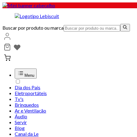
Buscar por produto ou marca
Menu
Dia dos Pais
Eletroportáteis
Tv's
Brinquedos
Ar e Ventilação
Áudio
Servir
Blog
Canal da Le