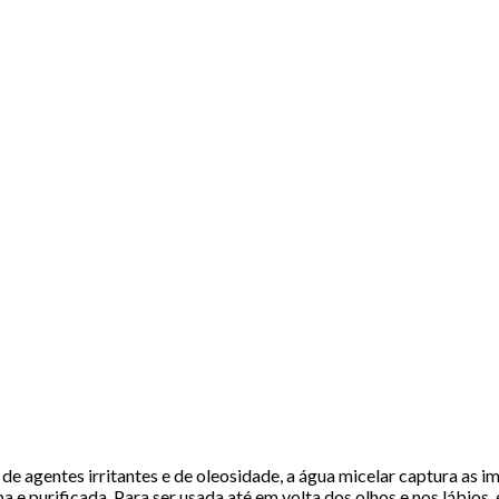
de agentes irritantes e de oleosidade, a água micelar captura as
e purificada. Para ser usada até em volta dos olhos e nos lábios, e