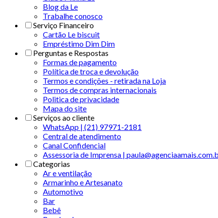
Blog da Le
Trabalhe conosco
Serviço Financeiro
Cartão Le biscuit
Empréstimo Dim Dim
Perguntas e Respostas
Formas de pagamento
Política de troca e devolução
Termos e condições - retirada na Loja
Termos de compras internacionais
Politica de privacidade
Mapa do site
Serviços ao cliente
WhatsApp | (21) 97971-2181
Central de atendimento
Canal Confidencial
Assessoria de Imprensa | paula@agenciaamais.com.
Categorias
Ar e ventilação
Armarinho e Artesanato
Automotivo
Bar
Bebê