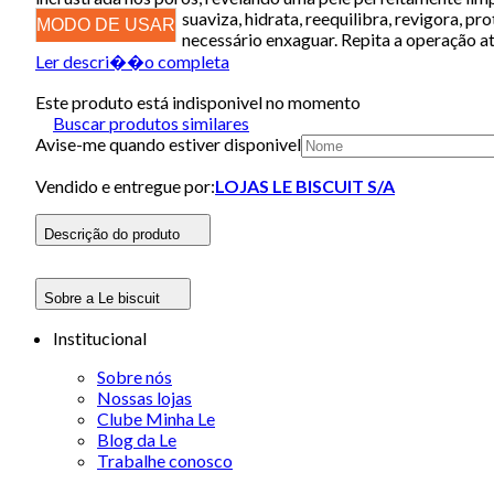
suaviza, hidrata, reequilibra, revigora, pr
MODO DE USAR
necessário enxaguar. Repita a operação a
Ler descri��o completa
Este produto está indisponivel no momento
Buscar produtos similares
Avise-me quando estiver disponivel
Vendido e entregue por:
LOJAS LE BISCUIT S/A
Descrição do produto
Sobre a Le biscuit
Institucional
Sobre nós
Nossas lojas
Clube Minha Le
Blog da Le
Trabalhe conosco