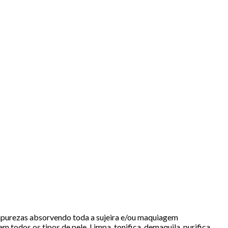
 impurezas absorvendo toda a sujeira e/ou maquiagem
m todos os tipos de pele. Limpa, tonifica, demaquila, purifica,