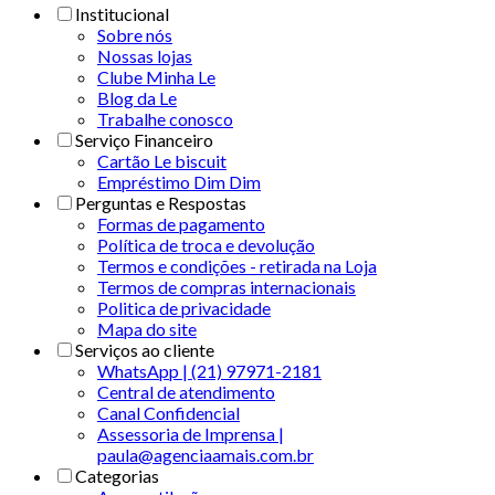
Institucional
Sobre nós
Nossas lojas
Clube Minha Le
Blog da Le
Trabalhe conosco
Serviço Financeiro
Cartão Le biscuit
Empréstimo Dim Dim
Perguntas e Respostas
Formas de pagamento
Política de troca e devolução
Termos e condições - retirada na Loja
Termos de compras internacionais
Politica de privacidade
Mapa do site
Serviços ao cliente
WhatsApp | (21) 97971-2181
Central de atendimento
Canal Confidencial
Assessoria de Imprensa |
paula@agenciaamais.com.br
Categorias