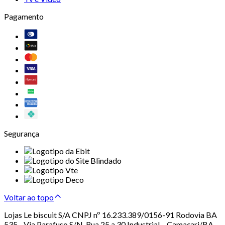
Pagamento
Segurança
Voltar ao topo
Lojas Le biscuit S/A CNPJ nº 16.233.389/0156-91 Rodovia BA
535 - Via Parafuso S/N, Rua 25 a 30 Industrial – Camaçari/BA –