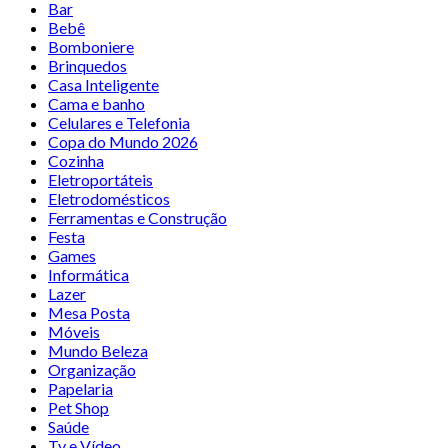
Bar
Bebê
Bomboniere
Brinquedos
Casa Inteligente
Cama e banho
Celulares e Telefonia
Copa do Mundo 2026
Cozinha
Eletroportáteis
Eletrodomésticos
Ferramentas e Construção
Festa
Games
Informática
Lazer
Mesa Posta
Móveis
Mundo Beleza
Organização
Papelaria
Pet Shop
Saúde
Tv e Vídeo