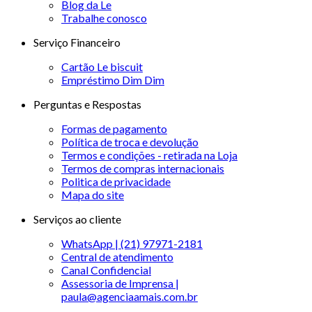
Blog da Le
Trabalhe conosco
Serviço Financeiro
Cartão Le biscuit
Empréstimo Dim Dim
Perguntas e Respostas
Formas de pagamento
Política de troca e devolução
Termos e condições - retirada na Loja
Termos de compras internacionais
Politica de privacidade
Mapa do site
Serviços ao cliente
WhatsApp | (21) 97971-2181
Central de atendimento
Canal Confidencial
Assessoria de Imprensa |
paula@agenciaamais.com.br