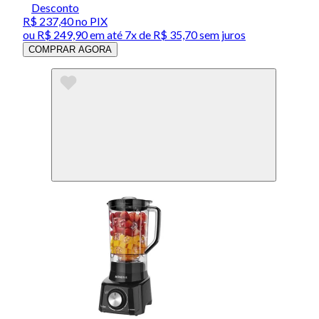
Desconto
R$ 237,40
no PIX
ou
R$ 249,90
em até
7x de R$ 35,70 sem juros
COMPRAR AGORA