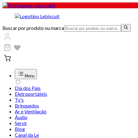
Buscar por produto ou marca
Menu
Dia dos Pais
Eletroportáteis
Tv's
Brinquedos
Ar e Ventilação
Áudio
Servir
Blog
Canal da Le