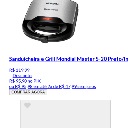
Sanduicheira e Grill Mondial Master S-20 Preto/
R$ 119,99
Desconto
R$ 95,98
no PIX
ou
R$ 95,98
em até
2x de R$ 47,99 sem juros
COMPRAR AGORA