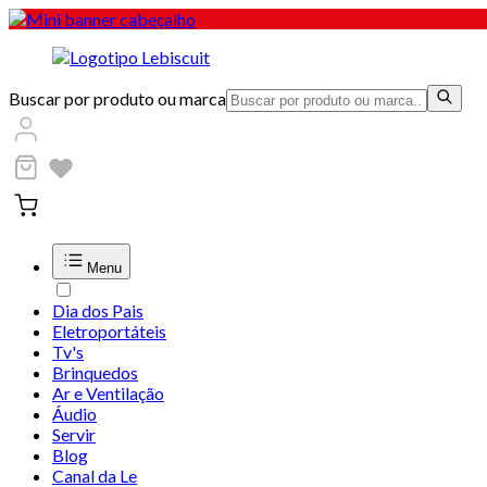
Buscar por produto ou marca
Menu
Dia dos Pais
Eletroportáteis
Tv's
Brinquedos
Ar e Ventilação
Áudio
Servir
Blog
Canal da Le