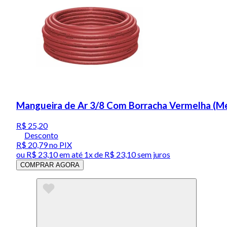
Mangueira de Ar 3/8 Com Borracha Vermelha (M
R$ 25,20
Desconto
R$ 20,79
no PIX
ou
R$ 23,10
em até 1x de
R$ 23,10
sem juros
COMPRAR AGORA