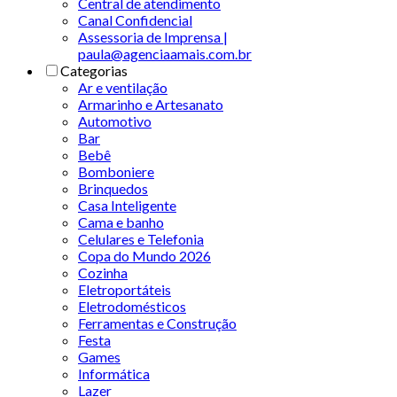
Central de atendimento
Canal Confidencial
Assessoria de Imprensa |
paula@agenciaamais.com.br
Categorias
Ar e ventilação
Armarinho e Artesanato
Automotivo
Bar
Bebê
Bomboniere
Brinquedos
Casa Inteligente
Cama e banho
Celulares e Telefonia
Copa do Mundo 2026
Cozinha
Eletroportáteis
Eletrodomésticos
Ferramentas e Construção
Festa
Games
Informática
Lazer