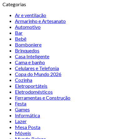
Categorias
Ar e ventilação
Armarinho e Artesanato
Automotivo
Bar
Bebê
Bomboniere
Brinquedos
Casa Inteligente
Cama e banho
Celulares e Telefonia
Copa do Mundo 2026
Cozinha
Eletroportáteis
Eletrodomésticos
Ferramentas e Construção
Festa
Games
Informática
Lazer
Mesa Posta
Móveis
Mundo Beleza