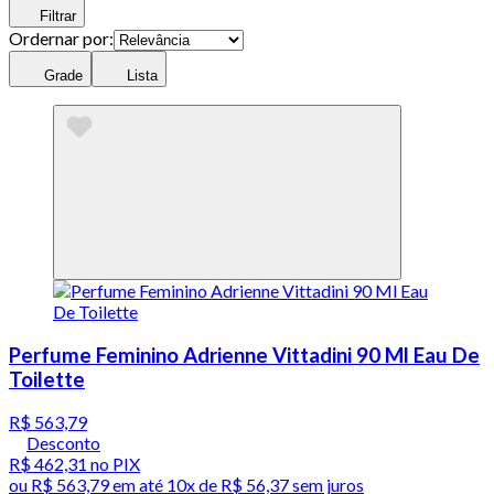
Filtrar
Ordernar por:
Grade
Lista
Perfume Feminino Adrienne Vittadini 90 Ml Eau De
Toilette
R$ 563,79
Desconto
R$ 462,31
no PIX
ou
R$ 563,79
em até
10x de R$ 56,37 sem juros