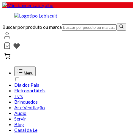
Buscar por produto ou marca
Menu
Dia dos Pais
Eletroportáteis
Tv's
Brinquedos
Ar e Ventilação
Áudio
Servir
Blog
Canal da Le