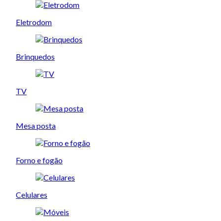
Eletrodom
Brinquedos
TV
Mesa posta
Forno e fogão
Celulares