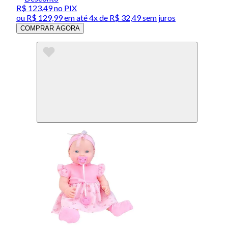
R$ 123,49
no PIX
ou
R$ 129,99
em até
4x de R$ 32,49 sem juros
COMPRAR AGORA