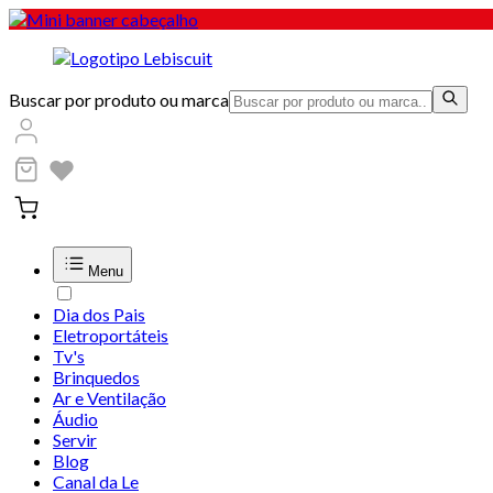
Buscar por produto ou marca
Menu
Dia dos Pais
Eletroportáteis
Tv's
Brinquedos
Ar e Ventilação
Áudio
Servir
Blog
Canal da Le