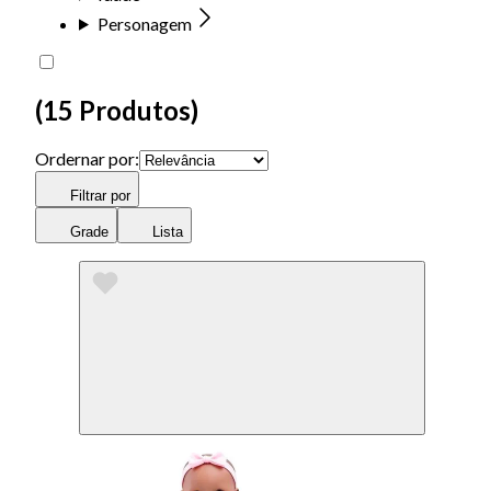
Personagem
(
15 Produtos
)
Ordernar por:
Filtrar por
Grade
Lista