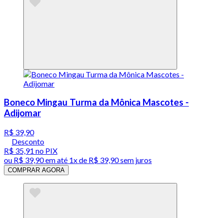
Boneco Mingau Turma da Mônica Mascotes -
Adijomar
R$ 39,90
Desconto
R$ 35,91
no PIX
ou
R$ 39,90
em até 1x de
R$ 39,90
sem juros
COMPRAR AGORA