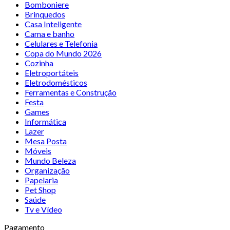
Bomboniere
Brinquedos
Casa Inteligente
Cama e banho
Celulares e Telefonia
Copa do Mundo 2026
Cozinha
Eletroportáteis
Eletrodomésticos
Ferramentas e Construção
Festa
Games
Informática
Lazer
Mesa Posta
Móveis
Mundo Beleza
Organização
Papelaria
Pet Shop
Saúde
Tv e Vídeo
Pagamento