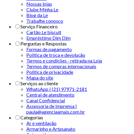
Nossas lojas
Clube Minha Le
Blog da Le
Trabalhe conosco
Serviço Financeiro
Cartão Le biscuit
Empréstimo Dim Dim
Perguntas e Respostas
Formas de pagamento
Política de troca e devolução
Termos e condições - retirada na Loja
Termos de compras internacionais
Politica de privacidade
Mapa do site
Serviços ao cliente
WhatsApp | (21) 97971-2181
Central de atendimento
Canal Confidencial
Assessoria de Imprensa |
paula@agenciaamais.com.br
Categorias
Ar e ventilação
Armarinho e Artesanato