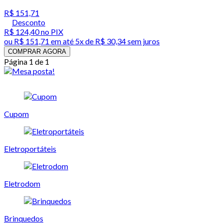
R$ 151,71
Desconto
R$ 124,40
no PIX
ou
R$ 151,71
em até
5x de R$ 30,34 sem juros
COMPRAR AGORA
Página 1 de 1
Cupom
Eletroportáteis
Eletrodom
Brinquedos