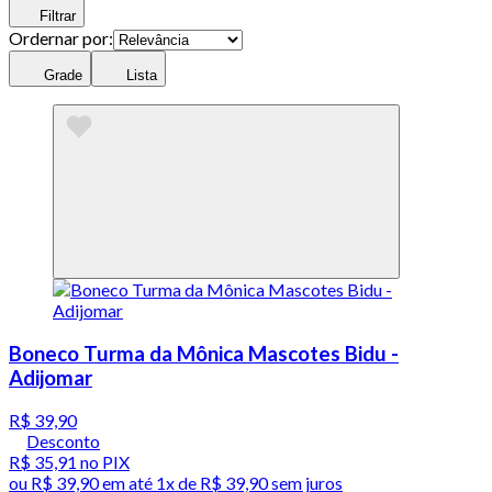
Filtrar
Ordernar por:
Grade
Lista
Boneco Turma da Mônica Mascotes Bidu -
Adijomar
R$ 39,90
Desconto
R$ 35,91
no PIX
ou
R$ 39,90
em até 1x de
R$ 39,90
sem juros