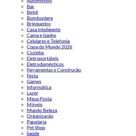
Automotivo
Bar
Bebê
Bomboniere
Brinquedos
Casa Inteligente
Cama e banho
Celulares e Telefonia
Copa do Mundo 2026
Cozinha
Eletroportáteis
Eletrodomésticos
Ferramentas e Construção
Festa
Games
Informática
Lazer
Mesa Posta
Móveis
Mundo Beleza
Organização
Papelaria
Pet Shop
Saúde