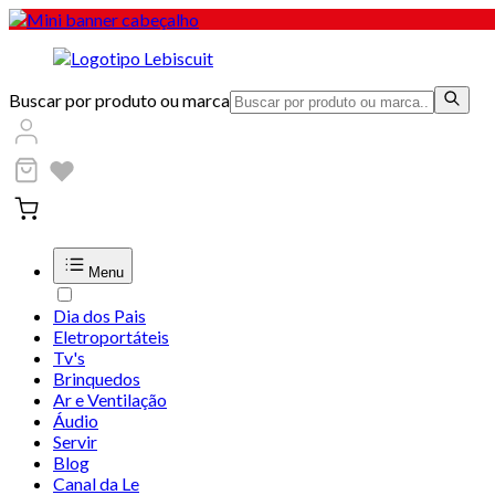
Buscar por produto ou marca
Menu
Dia dos Pais
Eletroportáteis
Tv's
Brinquedos
Ar e Ventilação
Áudio
Servir
Blog
Canal da Le