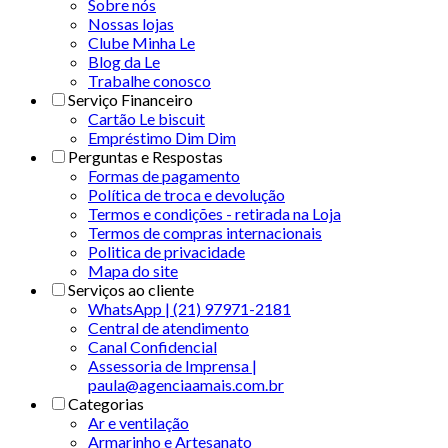
Sobre nós
Nossas lojas
Clube Minha Le
Blog da Le
Trabalhe conosco
Serviço Financeiro
Cartão Le biscuit
Empréstimo Dim Dim
Perguntas e Respostas
Formas de pagamento
Política de troca e devolução
Termos e condições - retirada na Loja
Termos de compras internacionais
Politica de privacidade
Mapa do site
Serviços ao cliente
WhatsApp | (21) 97971-2181
Central de atendimento
Canal Confidencial
Assessoria de Imprensa |
paula@agenciaamais.com.br
Categorias
Ar e ventilação
Armarinho e Artesanato