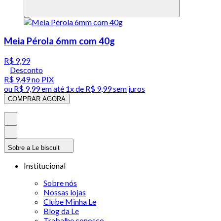
Meia Pérola 6mm com 40g
R$ 9,99
Desconto
R$ 9,49
no PIX
ou
R$ 9,99
em até 1x de
R$ 9,99
sem juros
COMPRAR AGORA
Sobre a Le biscuit
Institucional
Sobre nós
Nossas lojas
Clube Minha Le
Blog da Le
Trabalhe conosco