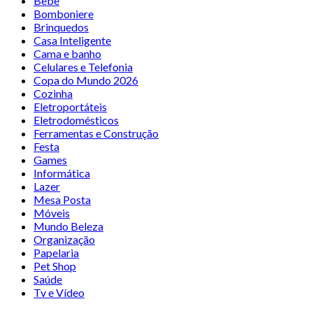
Bebê
Bomboniere
Brinquedos
Casa Inteligente
Cama e banho
Celulares e Telefonia
Copa do Mundo 2026
Cozinha
Eletroportáteis
Eletrodomésticos
Ferramentas e Construção
Festa
Games
Informática
Lazer
Mesa Posta
Móveis
Mundo Beleza
Organização
Papelaria
Pet Shop
Saúde
Tv e Vídeo