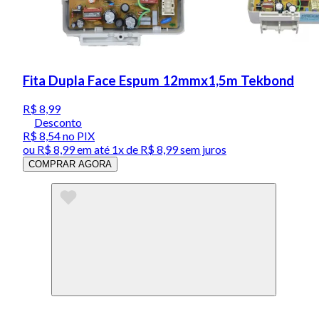
Fita Dupla Face Espum 12mmx1,5m Tekbond
R$ 8,99
Desconto
R$ 8,54
no PIX
ou
R$ 8,99
em até 1x de
R$ 8,99
sem juros
COMPRAR AGORA