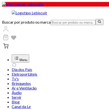
Buscar por produto ou marca
Menu
Dia dos Pais
Eletroportáteis
Tv's
Brinquedos
Ar e Ventilação
Áudio
Servir
Blog
Canal da Le