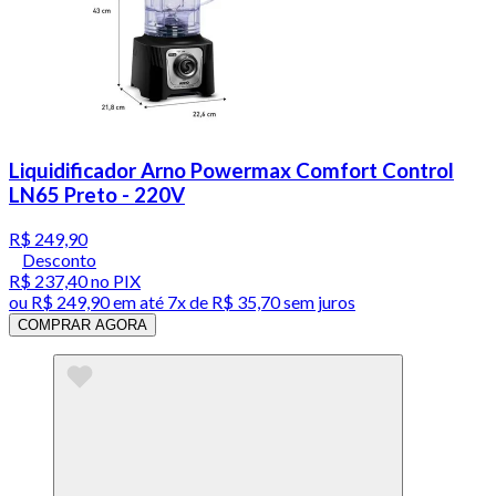
Liquidificador Arno Powermax Comfort Control
LN65 Preto - 220V
R$ 249,90
Desconto
R$ 237,40
no PIX
ou
R$ 249,90
em até
7x de R$ 35,70 sem juros
COMPRAR AGORA