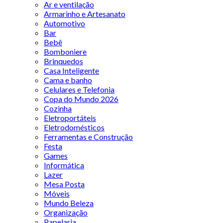
Ar e ventilação
Armarinho e Artesanato
Automotivo
Bar
Bebê
Bomboniere
Brinquedos
Casa Inteligente
Cama e banho
Celulares e Telefonia
Copa do Mundo 2026
Cozinha
Eletroportáteis
Eletrodomésticos
Ferramentas e Construção
Festa
Games
Informática
Lazer
Mesa Posta
Móveis
Mundo Beleza
Organização
Papelaria