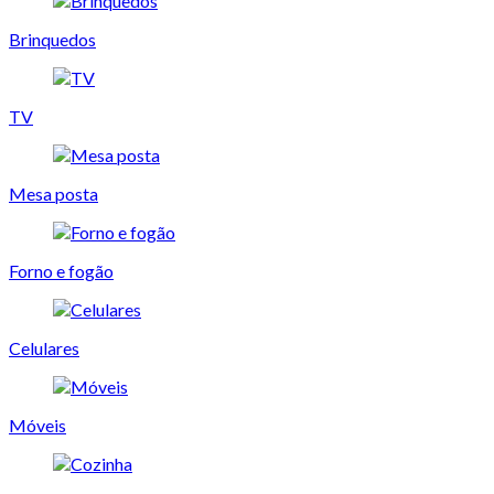
Brinquedos
TV
Mesa posta
Forno e fogão
Celulares
Móveis