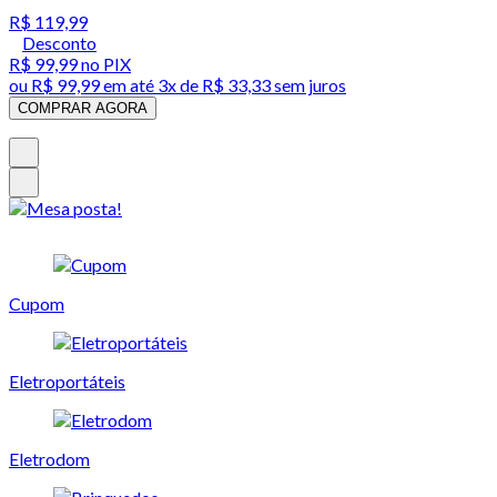
R$ 119,99
Desconto
R$ 99,99
no PIX
ou
R$ 99,99
em até
3x de R$ 33,33 sem juros
COMPRAR AGORA
Cupom
Eletroportáteis
Eletrodom