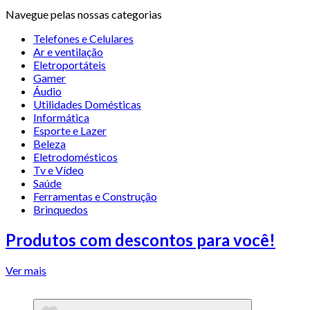
Navegue pelas nossas categorias
Telefones e Celulares
Ar e ventilação
Eletroportáteis
Gamer
Áudio
Utilidades Domésticas
Informática
Esporte e Lazer
Beleza
Eletrodomésticos
Tv e Vídeo
Saúde
Ferramentas e Construção
Brinquedos
Produtos com descontos para você!
Ver mais