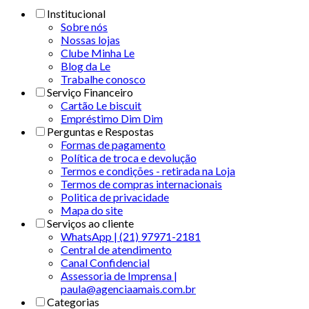
Institucional
Sobre nós
Nossas lojas
Clube Minha Le
Blog da Le
Trabalhe conosco
Serviço Financeiro
Cartão Le biscuit
Empréstimo Dim Dim
Perguntas e Respostas
Formas de pagamento
Política de troca e devolução
Termos e condições - retirada na Loja
Termos de compras internacionais
Politica de privacidade
Mapa do site
Serviços ao cliente
WhatsApp | (21) 97971-2181
Central de atendimento
Canal Confidencial
Assessoria de Imprensa |
paula@agenciaamais.com.br
Categorias