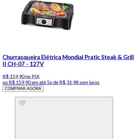
Churrasqueira Elétrica Mondial Pratic Steak & Grill
II CH-07 - 127V
R$ 159,90
no PIX
ou
R$ 159,90
em até
5x de R$ 31,98 sem juros
COMPRAR AGORA