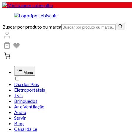
Buscar por produto ou marca
Menu
Dia dos Pais
Eletroportáteis
Tv's
Brinquedos
Ar e Ventilação
Áudio
Servir
Blog
Canal da Le