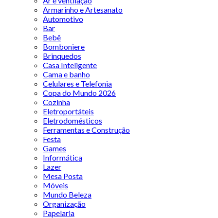
Ar e ventilação
Armarinho e Artesanato
Automotivo
Bar
Bebê
Bomboniere
Brinquedos
Casa Inteligente
Cama e banho
Celulares e Telefonia
Copa do Mundo 2026
Cozinha
Eletroportáteis
Eletrodomésticos
Ferramentas e Construção
Festa
Games
Informática
Lazer
Mesa Posta
Móveis
Mundo Beleza
Organização
Papelaria