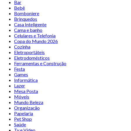
Bar
Bebê
Bomboniere
Brinquedos
Casa Inteligente
Cama e banho
Celulares e Telefonia
Copa do Mundo 2026
Cozinha
Eletroportáteis
Eletrodomésticos
Ferramentas e Construção
Festa
Games
Informática
Lazer
Mesa Posta
Móveis
Mundo Beleza
Organização
Papelaria
Pet Shop
Saúde
Tv e Vídeo