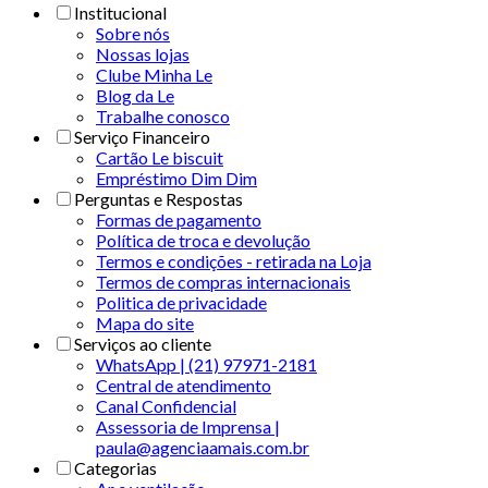
Institucional
Sobre nós
Nossas lojas
Clube Minha Le
Blog da Le
Trabalhe conosco
Serviço Financeiro
Cartão Le biscuit
Empréstimo Dim Dim
Perguntas e Respostas
Formas de pagamento
Política de troca e devolução
Termos e condições - retirada na Loja
Termos de compras internacionais
Politica de privacidade
Mapa do site
Serviços ao cliente
WhatsApp | (21) 97971-2181
Central de atendimento
Canal Confidencial
Assessoria de Imprensa |
paula@agenciaamais.com.br
Categorias