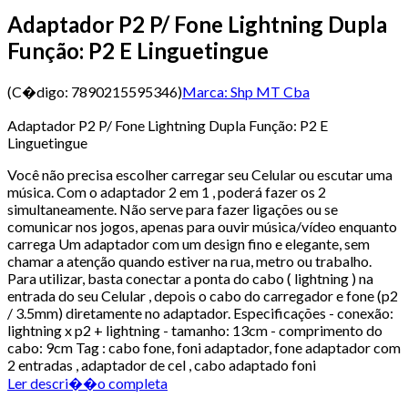
Adaptador P2 P/ Fone Lightning Dupla
Função: P2 E Linguetingue
(C�digo:
7890215595346
)
Marca:
Shp MT Cba
Adaptador P2 P/ Fone Lightning Dupla Função: P2 E
Linguetingue
Você não precisa escolher carregar seu Celular ou escutar uma
música. Com o adaptador 2 em 1 , poderá fazer os 2
simultaneamente. Não serve para fazer ligações ou se
comunicar nos jogos, apenas para ouvir música/vídeo enquanto
carrega Um adaptador com um design fino e elegante, sem
chamar a atenção quando estiver na rua, metro ou trabalho.
Para utilizar, basta conectar a ponta do cabo ( lightning ) na
entrada do seu Celular , depois o cabo do carregador e fone (p2
/ 3.5mm) diretamente no adaptador. Especificações - conexão:
lightning x p2 + lightning - tamanho: 13cm - comprimento do
cabo: 9cm Tag : cabo fone, foni adaptador, fone adaptador com
2 entradas , adaptador de cel , cabo adaptado foni
Ler descri��o completa