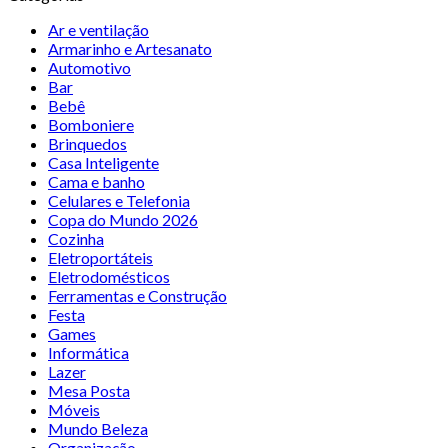
Ar e ventilação
Armarinho e Artesanato
Automotivo
Bar
Bebê
Bomboniere
Brinquedos
Casa Inteligente
Cama e banho
Celulares e Telefonia
Copa do Mundo 2026
Cozinha
Eletroportáteis
Eletrodomésticos
Ferramentas e Construção
Festa
Games
Informática
Lazer
Mesa Posta
Móveis
Mundo Beleza
Organização