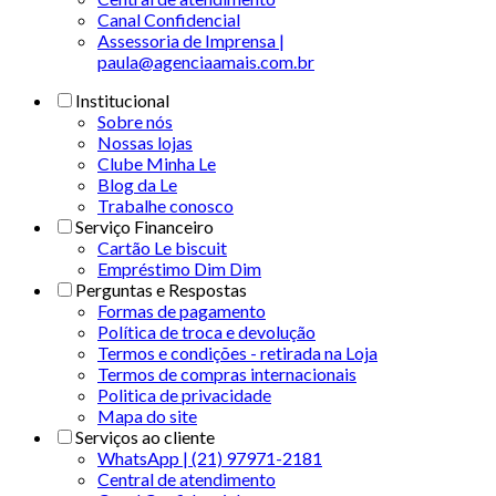
Canal Confidencial
Assessoria de Imprensa |
paula@agenciaamais.com.br
Institucional
Sobre nós
Nossas lojas
Clube Minha Le
Blog da Le
Trabalhe conosco
Serviço Financeiro
Cartão Le biscuit
Empréstimo Dim Dim
Perguntas e Respostas
Formas de pagamento
Política de troca e devolução
Termos e condições - retirada na Loja
Termos de compras internacionais
Politica de privacidade
Mapa do site
Serviços ao cliente
WhatsApp | (21) 97971-2181
Central de atendimento