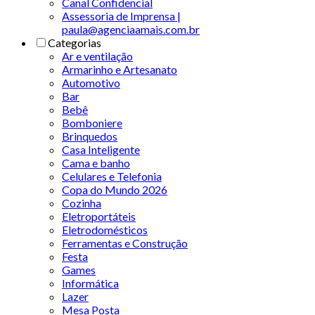
Canal Confidencial
Assessoria de Imprensa |
paula@agenciaamais.com.br
Categorias
Ar e ventilação
Armarinho e Artesanato
Automotivo
Bar
Bebê
Bomboniere
Brinquedos
Casa Inteligente
Cama e banho
Celulares e Telefonia
Copa do Mundo 2026
Cozinha
Eletroportáteis
Eletrodomésticos
Ferramentas e Construção
Festa
Games
Informática
Lazer
Mesa Posta