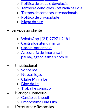
Política de troca e devolução
Termos e condições - retirada na Loja
Termos de compras internacionais
Politica de privacidade
Mapa do site
Serviços ao cliente
WhatsApp | (21) 97971-2181
Central de atendimento
Canal Confidencial
Assessoria de Imprensa |
paula@agenciaamais.com.br
Institucional
Sobre nós
Nossas lojas
Clube Minha Le
Blog da Le
Trabalhe conosco
Serviço Financeiro
Cartão Le biscuit
Empréstimo Dim Dim
Perguntas e Respostas