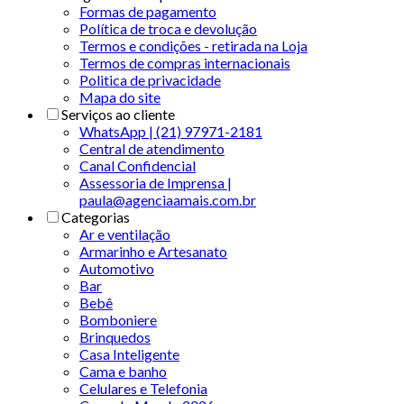
Formas de pagamento
Política de troca e devolução
Termos e condições - retirada na Loja
Termos de compras internacionais
Politica de privacidade
Mapa do site
Serviços ao cliente
WhatsApp | (21) 97971-2181
Central de atendimento
Canal Confidencial
Assessoria de Imprensa |
paula@agenciaamais.com.br
Categorias
Ar e ventilação
Armarinho e Artesanato
Automotivo
Bar
Bebê
Bomboniere
Brinquedos
Casa Inteligente
Cama e banho
Celulares e Telefonia