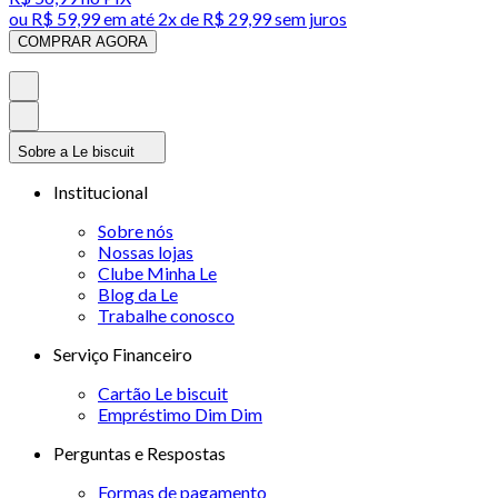
ou
R$ 59,99
em até
2x de R$ 29,99 sem juros
COMPRAR AGORA
Sobre a Le biscuit
Institucional
Sobre nós
Nossas lojas
Clube Minha Le
Blog da Le
Trabalhe conosco
Serviço Financeiro
Cartão Le biscuit
Empréstimo Dim Dim
Perguntas e Respostas
Formas de pagamento