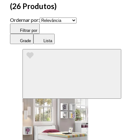
(
26 Produtos
)
Ordernar por:
Filtrar por
Grade
Lista