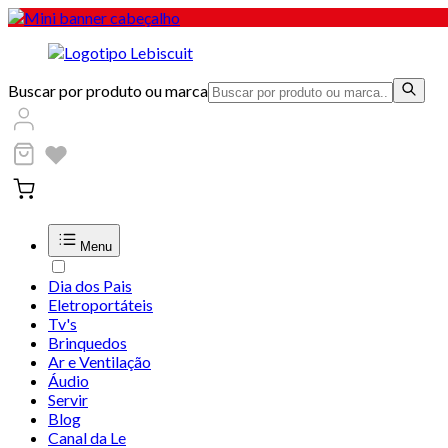
Buscar por produto ou marca
Menu
Dia dos Pais
Eletroportáteis
Tv's
Brinquedos
Ar e Ventilação
Áudio
Servir
Blog
Canal da Le