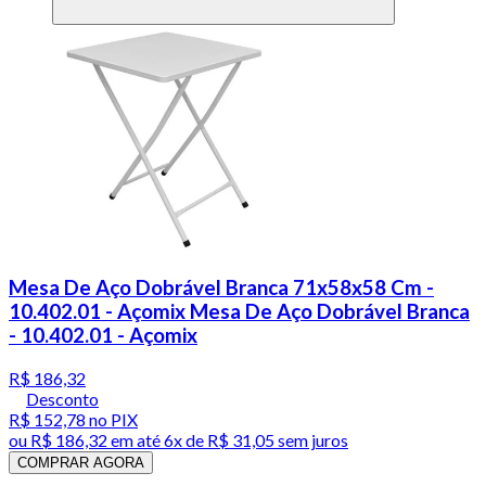
Mesa De Aço Dobrável Branca 71x58x58 Cm -
10.402.01 - Açomix Mesa De Aço Dobrável Branca
- 10.402.01 - Açomix
R$ 186,32
Desconto
R$ 152,78
no PIX
ou
R$ 186,32
em até
6x de R$ 31,05 sem juros
COMPRAR AGORA