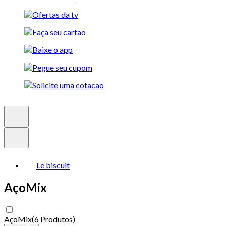
Le biscuit
AçoMix
AçoMix
(
6 Produtos
)