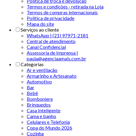
Política de troca e devolução
Termos e condições - retirada na Loja
Termos de compras internacionais
Politica de privacidade
Mapa do site
Serviços ao cliente
WhatsApp | (21) 97971-2181
Central de atendimento
Canal Confidencial
Assessoria de Imprensa |
paula@agenciaamais.com.br
Categorias
Ar e ventilação
Armarinho e Artesanato
Automotivo
Bar
Bebê
Bomboniere
Brinquedos
Casa Inteligente
Cama e banho
Celulares e Telefonia
Copa do Mundo 2026
Cozinha