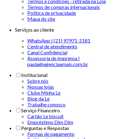
Termos e condições - retirada na Loja
Termos de compras internacionais
Politica de privacidade
Mapa do site
Serviços ao cliente
WhatsApp | (21) 97971-2181
Central de atendimento
Canal Confidencial
Assessoria de Imprensa |
paula@agenciaamais.com.br
Institucional
Sobre nós
Nossas lojas
Clube Minha Le
Blog da Le
Trabalhe conosco
Serviço Financeiro
Cartão Le biscuit
Empréstimo Dim Dim
Perguntas e Respostas
Formas de pagamento