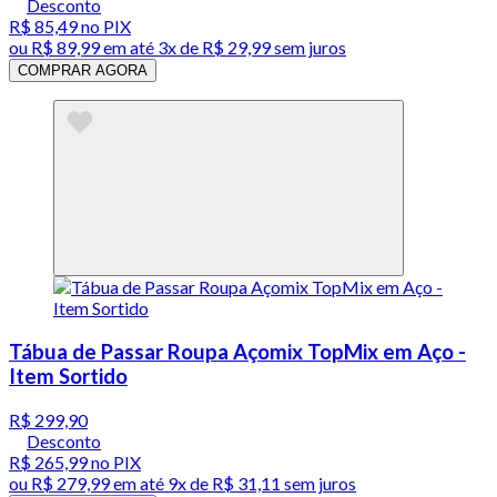
Desconto
R$ 85,49
no PIX
ou
R$ 89,99
em até
3x de R$ 29,99 sem juros
COMPRAR AGORA
Tábua de Passar Roupa Açomix TopMix em Aço -
Item Sortido
R$ 299,90
Desconto
R$ 265,99
no PIX
ou
R$ 279,99
em até
9x de R$ 31,11 sem juros