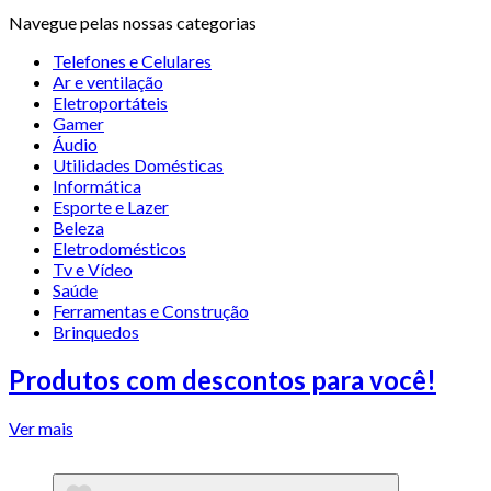
Navegue pelas nossas categorias
Telefones e Celulares
Ar e ventilação
Eletroportáteis
Gamer
Áudio
Utilidades Domésticas
Informática
Esporte e Lazer
Beleza
Eletrodomésticos
Tv e Vídeo
Saúde
Ferramentas e Construção
Brinquedos
Produtos com descontos para você!
Ver mais