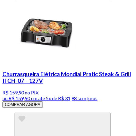
Churrasqueira Elétrica Mondial Pratic Steak & Grill
II CH-07 - 127V
R$ 159,90
no PIX
ou
R$ 159,90
em até
5x de R$ 31,98 sem juros
COMPRAR AGORA