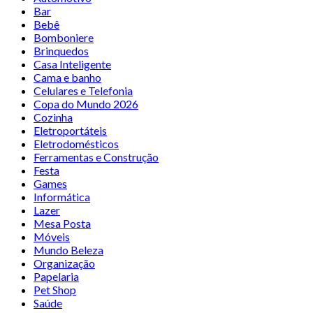
Bar
Bebê
Bomboniere
Brinquedos
Casa Inteligente
Cama e banho
Celulares e Telefonia
Copa do Mundo 2026
Cozinha
Eletroportáteis
Eletrodomésticos
Ferramentas e Construção
Festa
Games
Informática
Lazer
Mesa Posta
Móveis
Mundo Beleza
Organização
Papelaria
Pet Shop
Saúde