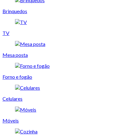
Brinquedos
TV
Mesa posta
Forno e fogão
Celulares
Móveis