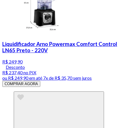
Liquidificador Arno Powermax Comfort Control
LN65 Preto - 220V
R$ 249,90
Desconto
R$ 237,40
no PIX
ou
R$ 249,90
em até
7x de R$ 35,70 sem juros
COMPRAR AGORA