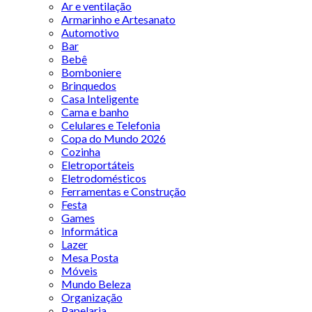
Ar e ventilação
Armarinho e Artesanato
Automotivo
Bar
Bebê
Bomboniere
Brinquedos
Casa Inteligente
Cama e banho
Celulares e Telefonia
Copa do Mundo 2026
Cozinha
Eletroportáteis
Eletrodomésticos
Ferramentas e Construção
Festa
Games
Informática
Lazer
Mesa Posta
Móveis
Mundo Beleza
Organização
Papelaria