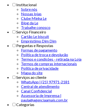
Institucional
Sobre nós
Nossas lojas
Clube Minha Le
Blog da Le
Trabalhe conosco
Serviço Financeiro
Cartão Le biscuit
Empréstimo Dim Dim
Perguntas e Respostas
Formas de pagamento
Política de troca e devolução
Termos e condições - retirada na Loja
Termos de compras internacionais
Politica de privacidade
Mapa do site
Serviços ao cliente
WhatsApp | (21) 97971-2181
Central de atendimento
Canal Confidencial
Assessoria de Imprensa |
paula@agenciaamais.com.br
Categorias