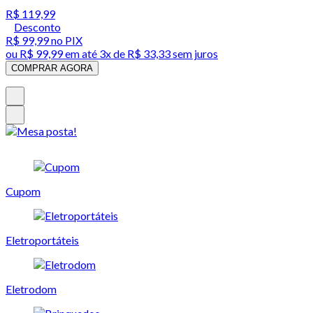
R$ 119,99
Desconto
R$ 99,99
no PIX
ou
R$ 99,99
em até
3x de R$ 33,33 sem juros
COMPRAR AGORA
Cupom
Eletroportáteis
Eletrodom