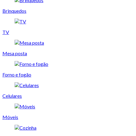
Brinquedos
TV
Mesa posta
Forno e fogão
Celulares
Móveis