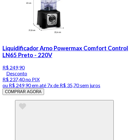
Liquidificador Arno Powermax Comfort Control
LN65 Preto - 220V
R$ 249,90
Desconto
R$ 237,40
no PIX
ou
R$ 249,90
em até
7x de R$ 35,70 sem juros
COMPRAR AGORA