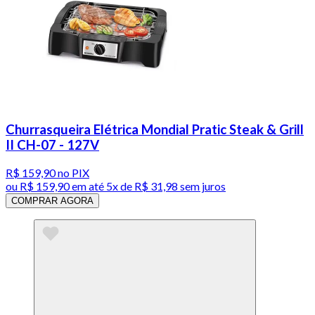
Churrasqueira Elétrica Mondial Pratic Steak & Grill
II CH-07 - 127V
R$ 159,90
no PIX
ou
R$ 159,90
em até
5x de R$ 31,98 sem juros
COMPRAR AGORA