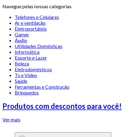
Navegue pelas nossas categorias
Telefones e Celulares
Ar e ventilação
Eletroportáteis
Gamer
Áudio
Utilidades Domésticas
Informática
Esporte e Lazer
Beleza
Eletrodomésticos
Tv e Vídeo
Saúde
Ferramentas e Construção
Brinquedos
Produtos com descontos para você!
Ver mais