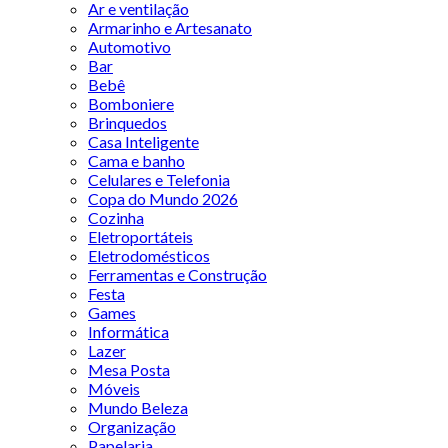
Ar e ventilação
Armarinho e Artesanato
Automotivo
Bar
Bebê
Bomboniere
Brinquedos
Casa Inteligente
Cama e banho
Celulares e Telefonia
Copa do Mundo 2026
Cozinha
Eletroportáteis
Eletrodomésticos
Ferramentas e Construção
Festa
Games
Informática
Lazer
Mesa Posta
Móveis
Mundo Beleza
Organização
Papelaria