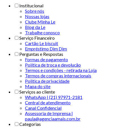
Institucional
Sobre nós
Nossas lojas
Clube Minha Le
Blog da Le
Trabalhe conosco
Serviço Financeiro
Cartão Le biscuit
Empréstimo Dim Dim
Perguntas e Respostas
Formas de pagamento
Política de troca e devolução
Termos e condições - retirada na Loja
Termos de compras internacionais
Politica de privacidade
Mapa do site
Serviços ao cliente
WhatsApp | (21) 97971-2181
Central de atendimento
Canal Confidencial
Assessoria de Imprensa |
paula@agenciaamais.com.br
Categorias