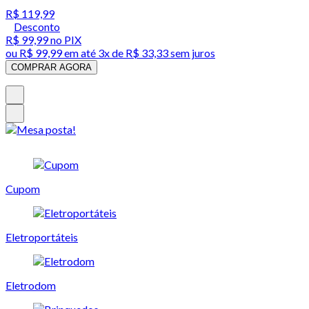
R$ 119,99
Desconto
R$ 99,99
no PIX
ou
R$ 99,99
em até
3x de R$ 33,33 sem juros
COMPRAR AGORA
Cupom
Eletroportáteis
Eletrodom