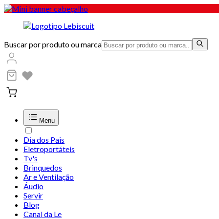
Buscar por produto ou marca
Menu
Dia dos Pais
Eletroportáteis
Tv's
Brinquedos
Ar e Ventilação
Áudio
Servir
Blog
Canal da Le