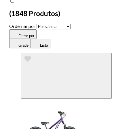
(
1848 Produtos
)
Ordernar por:
Filtrar por
Grade
Lista