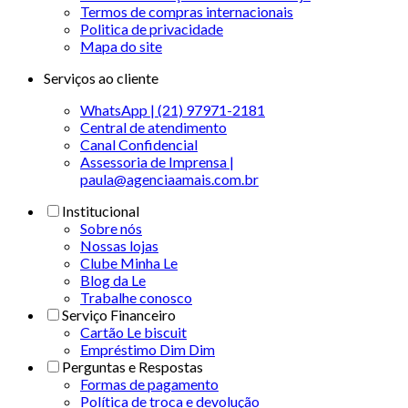
Termos de compras internacionais
Politica de privacidade
Mapa do site
Serviços ao cliente
WhatsApp | (21) 97971-2181
Central de atendimento
Canal Confidencial
Assessoria de Imprensa |
paula@agenciaamais.com.br
Institucional
Sobre nós
Nossas lojas
Clube Minha Le
Blog da Le
Trabalhe conosco
Serviço Financeiro
Cartão Le biscuit
Empréstimo Dim Dim
Perguntas e Respostas
Formas de pagamento
Política de troca e devolução