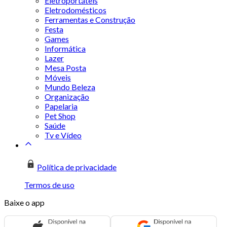
Eletroportáteis
Eletrodomésticos
Ferramentas e Construção
Festa
Games
Informática
Lazer
Mesa Posta
Móveis
Mundo Beleza
Organização
Papelaria
Pet Shop
Saúde
Tv e Vídeo
Política de privacidade
Termos de uso
Baixe o app