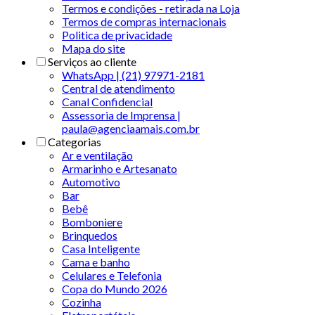
Termos e condições - retirada na Loja
Termos de compras internacionais
Politica de privacidade
Mapa do site
Serviços ao cliente
WhatsApp | (21) 97971-2181
Central de atendimento
Canal Confidencial
Assessoria de Imprensa |
paula@agenciaamais.com.br
Categorias
Ar e ventilação
Armarinho e Artesanato
Automotivo
Bar
Bebê
Bomboniere
Brinquedos
Casa Inteligente
Cama e banho
Celulares e Telefonia
Copa do Mundo 2026
Cozinha