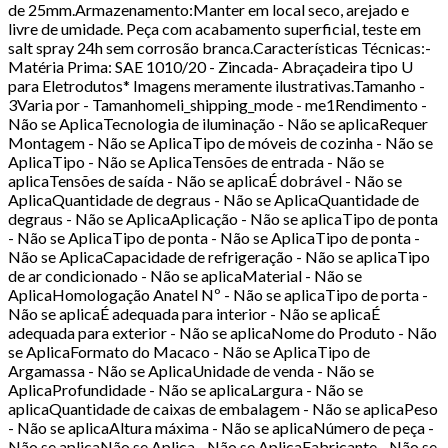
de 25mm.Armazenamento:Manter em local seco, arejado e
livre de umidade. Peça com acabamento superficial, teste em
salt spray 24h sem corrosão branca.Características Técnicas:-
Matéria Prima: SAE 1010/20 - Zincada- Abraçadeira tipo U
para Eletrodutos* Imagens meramente ilustrativas.Tamanho -
3Varia por - Tamanhomeli_shipping_mode - me1Rendimento -
Não se AplicaTecnologia de iluminação - Não se aplicaRequer
Montagem - Não se AplicaTipo de móveis de cozinha - Não se
AplicaTipo - Não se AplicaTensões de entrada - Não se
aplicaTensões de saída - Não se aplicaÉ dobrável - Não se
AplicaQuantidade de degraus - Não se AplicaQuantidade de
degraus - Não se AplicaAplicação - Não se aplicaTipo de ponta
- Não se AplicaTipo de ponta - Não se AplicaTipo de ponta -
Não se AplicaCapacidade de refrigeração - Não se aplicaTipo
de ar condicionado - Não se aplicaMaterial - Não se
AplicaHomologação Anatel Nº - Não se aplicaTipo de porta -
Não se aplicaÉ adequada para interior - Não se aplicaÉ
adequada para exterior - Não se aplicaNome do Produto - Não
se AplicaFormato do Macaco - Não se AplicaTipo de
Argamassa - Não se AplicaUnidade de venda - Não se
AplicaProfundidade - Não se aplicaLargura - Não se
aplicaQuantidade de caixas de embalagem - Não se aplicaPeso
- Não se aplicaAltura máxima - Não se aplicaNúmero de peça -
Não se aplicaNão se Aplica - Não se AplicaFabricante - Não se