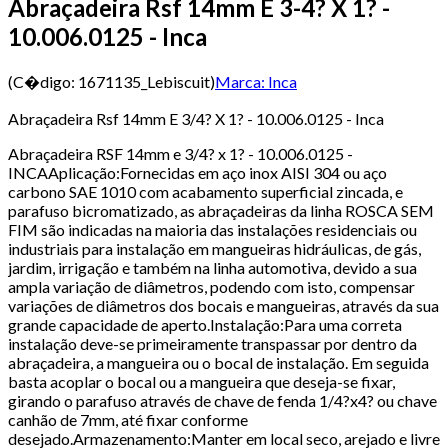
Abraçadeira Rsf 14mm E 3-4? X 1? -
10.006.0125 - Inca
(C�digo:
1671135_Lebiscuit
)
Marca:
Inca
Abraçadeira Rsf 14mm E 3/4? X 1? - 10.006.0125 - Inca
Abraçadeira RSF 14mm e 3/4? x 1? - 10.006.0125 -
INCAAplicação:Fornecidas em aço inox AISI 304 ou aço
carbono SAE 1010 com acabamento superficial zincada, e
parafuso bicromatizado, as abraçadeiras da linha ROSCA SEM
FIM são indicadas na maioria das instalações residenciais ou
industriais para instalação em mangueiras hidráulicas, de gás,
jardim, irrigação e também na linha automotiva, devido a sua
ampla variação de diâmetros, podendo com isto, compensar
variações de diâmetros dos bocais e mangueiras, através da sua
grande capacidade de aperto.Instalação:Para uma correta
instalação deve-se primeiramente transpassar por dentro da
abraçadeira, a mangueira ou o bocal de instalação. Em seguida
basta acoplar o bocal ou a mangueira que deseja-se fixar,
girando o parafuso através de chave de fenda 1/4?x4? ou chave
canhão de 7mm, até fixar conforme
desejado.Armazenamento:Manter em local seco, arejado e livre