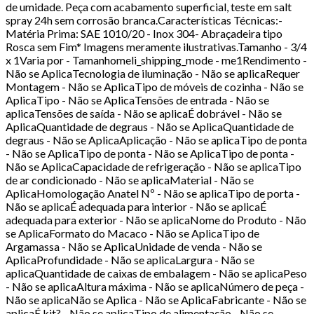
de umidade. Peça com acabamento superficial, teste em salt
spray 24h sem corrosão branca.Características Técnicas:-
Matéria Prima: SAE 1010/20 - Inox 304- Abraçadeira tipo
Rosca sem Fim* Imagens meramente ilustrativas.Tamanho - 3/4
x 1Varia por - Tamanhomeli_shipping_mode - me1Rendimento -
Não se AplicaTecnologia de iluminação - Não se aplicaRequer
Montagem - Não se AplicaTipo de móveis de cozinha - Não se
AplicaTipo - Não se AplicaTensões de entrada - Não se
aplicaTensões de saída - Não se aplicaÉ dobrável - Não se
AplicaQuantidade de degraus - Não se AplicaQuantidade de
degraus - Não se AplicaAplicação - Não se aplicaTipo de ponta
- Não se AplicaTipo de ponta - Não se AplicaTipo de ponta -
Não se AplicaCapacidade de refrigeração - Não se aplicaTipo
de ar condicionado - Não se aplicaMaterial - Não se
AplicaHomologação Anatel Nº - Não se aplicaTipo de porta -
Não se aplicaÉ adequada para interior - Não se aplicaÉ
adequada para exterior - Não se aplicaNome do Produto - Não
se AplicaFormato do Macaco - Não se AplicaTipo de
Argamassa - Não se AplicaUnidade de venda - Não se
AplicaProfundidade - Não se aplicaLargura - Não se
aplicaQuantidade de caixas de embalagem - Não se aplicaPeso
- Não se aplicaAltura máxima - Não se aplicaNúmero de peça -
Não se aplicaNão se Aplica - Não se AplicaFabricante - Não se
aplicaÉ kit? - Não se aplicaTipo de alimentação - Não se