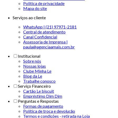
Politica de privacidade
Mapa do site
Serviços ao cliente
WhatsApp | (21) 97971-2181
Central de atendimento
Canal Confidencial
Assessoria de Imprensa |
paula@agenciaamais.com.br
Institucional
Sobre nós
Nossas lojas
Clube Minha Le
Blog da Le
Trabalhe conosco
Serviço Financeiro
Cartão Le biscuit
Empréstimo Dim Dim
Perguntas e Respostas
Formas de pagamento
Política de troca e devolução
Termos e condições - retirada na Loja