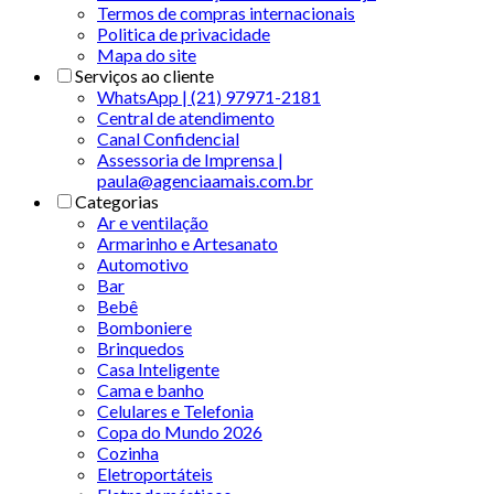
Termos de compras internacionais
Politica de privacidade
Mapa do site
Serviços ao cliente
WhatsApp | (21) 97971-2181
Central de atendimento
Canal Confidencial
Assessoria de Imprensa |
paula@agenciaamais.com.br
Categorias
Ar e ventilação
Armarinho e Artesanato
Automotivo
Bar
Bebê
Bomboniere
Brinquedos
Casa Inteligente
Cama e banho
Celulares e Telefonia
Copa do Mundo 2026
Cozinha
Eletroportáteis