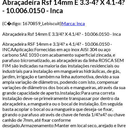
Abraçadeira Rsf 14mm E 3.3-4? X 4.1-4?
- 10.006.0150 - Inca
(C�digo:
1670859_Lebiscuit
)
Marca:
Inca
Abraçadeira Rsf 14mm E 3.3/4? X 4.1/4? - 10.006.0150 - Inca
Abraçadeira RSF 14mm e 3.3/4? x 4.1/4? - 10.006.0150 -
INCAAplicação:Fornecidas em aço inox AISI 304 ou aço
carbono SAE 1010 com acabamento superficial zincada, e
parafuso bicromatizado, as abraçadeiras da linha ROSCA SEM
FIM são indicadas na maioria das instalações residenciais ou
industriais para instalação em mangueiras hidráulicas, de gás,
jardim, irrigação e também na linha automotiva, devido a sua
ampla variação de diâmetros, podendo com isto, compensar
variações de diâmetros dos bocais e mangueiras, através da sua
grande capacidade de aperto.Instalação:Para uma correta
instalação deve-se primeiramente transpassar por dentro da
abraçadeira, a mangueira ou o bocal de instalação. Em seguida
basta acoplar o bocal ou a mangueira que deseja-se fixar,
girando o parafuso através de chave de fenda 1/4?x4? ou chave
canhão de 7mm, até fixar conforme
desejado.Armazenamento:Manter em local seco, arejado e livre