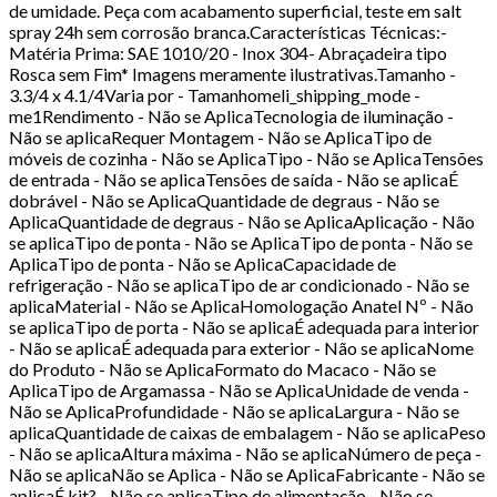
de umidade. Peça com acabamento superficial, teste em salt
spray 24h sem corrosão branca.Características Técnicas:-
Matéria Prima: SAE 1010/20 - Inox 304- Abraçadeira tipo
Rosca sem Fim* Imagens meramente ilustrativas.Tamanho -
3.3/4 x 4.1/4Varia por - Tamanhomeli_shipping_mode -
me1Rendimento - Não se AplicaTecnologia de iluminação -
Não se aplicaRequer Montagem - Não se AplicaTipo de
móveis de cozinha - Não se AplicaTipo - Não se AplicaTensões
de entrada - Não se aplicaTensões de saída - Não se aplicaÉ
dobrável - Não se AplicaQuantidade de degraus - Não se
AplicaQuantidade de degraus - Não se AplicaAplicação - Não
se aplicaTipo de ponta - Não se AplicaTipo de ponta - Não se
AplicaTipo de ponta - Não se AplicaCapacidade de
refrigeração - Não se aplicaTipo de ar condicionado - Não se
aplicaMaterial - Não se AplicaHomologação Anatel Nº - Não
se aplicaTipo de porta - Não se aplicaÉ adequada para interior
- Não se aplicaÉ adequada para exterior - Não se aplicaNome
do Produto - Não se AplicaFormato do Macaco - Não se
AplicaTipo de Argamassa - Não se AplicaUnidade de venda -
Não se AplicaProfundidade - Não se aplicaLargura - Não se
aplicaQuantidade de caixas de embalagem - Não se aplicaPeso
- Não se aplicaAltura máxima - Não se aplicaNúmero de peça -
Não se aplicaNão se Aplica - Não se AplicaFabricante - Não se
aplicaÉ kit? - Não se aplicaTipo de alimentação - Não se