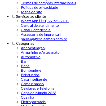
Termos de compras internacionais
Politica de privacidade
Mapa do site
Serviços ao cliente
WhatsApp | (21) 97971-2181
Central de atendimento
Canal Confidencial
Assessoria de Imprensa |
paula@agenciaamais.com.br
Categorias
Ar e ventilação
Armarinho e Artesanato
Automotivo
Bar
Bebê
Bomboniere
Brinquedos
Casa Inteligente
Cama e banho
Celulares e Telefonia
Copa do Mundo 2026
Cozinha
Eletroportáteis