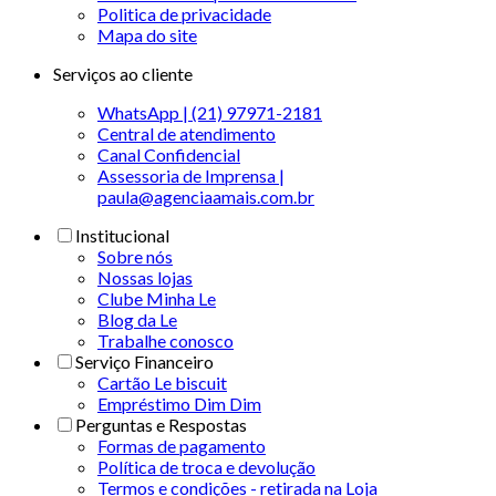
Politica de privacidade
Mapa do site
Serviços ao cliente
WhatsApp | (21) 97971-2181
Central de atendimento
Canal Confidencial
Assessoria de Imprensa |
paula@agenciaamais.com.br
Institucional
Sobre nós
Nossas lojas
Clube Minha Le
Blog da Le
Trabalhe conosco
Serviço Financeiro
Cartão Le biscuit
Empréstimo Dim Dim
Perguntas e Respostas
Formas de pagamento
Política de troca e devolução
Termos e condições - retirada na Loja