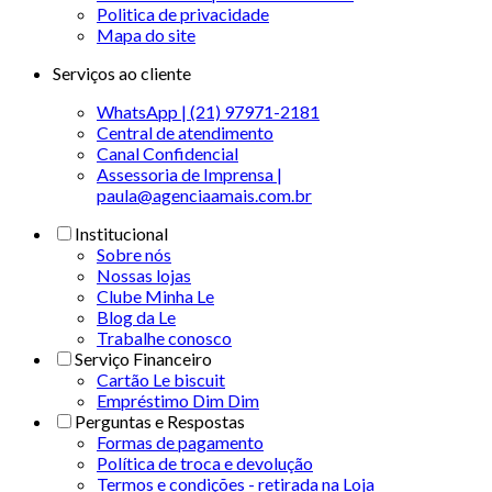
Politica de privacidade
Mapa do site
Serviços ao cliente
WhatsApp | (21) 97971-2181
Central de atendimento
Canal Confidencial
Assessoria de Imprensa |
paula@agenciaamais.com.br
Institucional
Sobre nós
Nossas lojas
Clube Minha Le
Blog da Le
Trabalhe conosco
Serviço Financeiro
Cartão Le biscuit
Empréstimo Dim Dim
Perguntas e Respostas
Formas de pagamento
Política de troca e devolução
Termos e condições - retirada na Loja