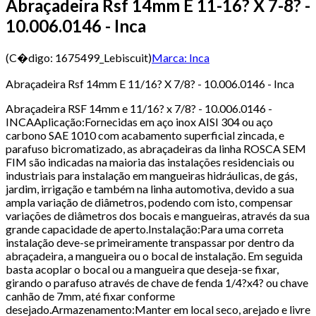
Abraçadeira Rsf 14mm E 11-16? X 7-8? -
10.006.0146 - Inca
(C�digo:
1675499_Lebiscuit
)
Marca:
Inca
Abraçadeira Rsf 14mm E 11/16? X 7/8? - 10.006.0146 - Inca
Abraçadeira RSF 14mm e 11/16? x 7/8? - 10.006.0146 -
INCAAplicação:Fornecidas em aço inox AISI 304 ou aço
carbono SAE 1010 com acabamento superficial zincada, e
parafuso bicromatizado, as abraçadeiras da linha ROSCA SEM
FIM são indicadas na maioria das instalações residenciais ou
industriais para instalação em mangueiras hidráulicas, de gás,
jardim, irrigação e também na linha automotiva, devido a sua
ampla variação de diâmetros, podendo com isto, compensar
variações de diâmetros dos bocais e mangueiras, através da sua
grande capacidade de aperto.Instalação:Para uma correta
instalação deve-se primeiramente transpassar por dentro da
abraçadeira, a mangueira ou o bocal de instalação. Em seguida
basta acoplar o bocal ou a mangueira que deseja-se fixar,
girando o parafuso através de chave de fenda 1/4?x4? ou chave
canhão de 7mm, até fixar conforme
desejado.Armazenamento:Manter em local seco, arejado e livre