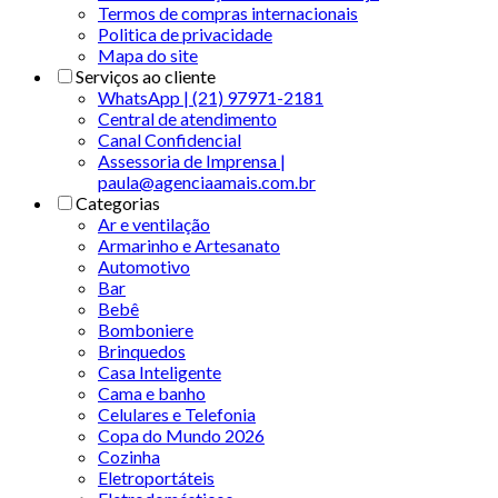
Termos de compras internacionais
Politica de privacidade
Mapa do site
Serviços ao cliente
WhatsApp | (21) 97971-2181
Central de atendimento
Canal Confidencial
Assessoria de Imprensa |
paula@agenciaamais.com.br
Categorias
Ar e ventilação
Armarinho e Artesanato
Automotivo
Bar
Bebê
Bomboniere
Brinquedos
Casa Inteligente
Cama e banho
Celulares e Telefonia
Copa do Mundo 2026
Cozinha
Eletroportáteis