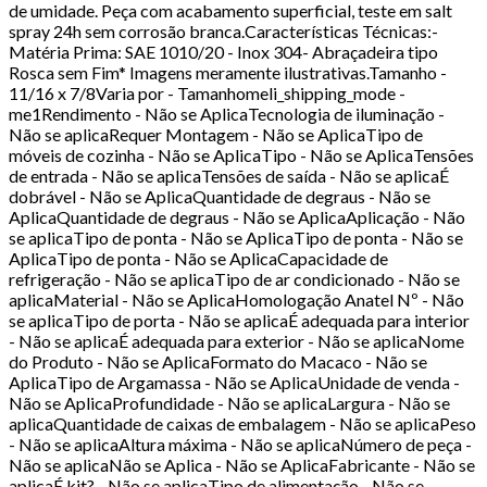
de umidade. Peça com acabamento superficial, teste em salt
spray 24h sem corrosão branca.Características Técnicas:-
Matéria Prima: SAE 1010/20 - Inox 304- Abraçadeira tipo
Rosca sem Fim* Imagens meramente ilustrativas.Tamanho -
11/16 x 7/8Varia por - Tamanhomeli_shipping_mode -
me1Rendimento - Não se AplicaTecnologia de iluminação -
Não se aplicaRequer Montagem - Não se AplicaTipo de
móveis de cozinha - Não se AplicaTipo - Não se AplicaTensões
de entrada - Não se aplicaTensões de saída - Não se aplicaÉ
dobrável - Não se AplicaQuantidade de degraus - Não se
AplicaQuantidade de degraus - Não se AplicaAplicação - Não
se aplicaTipo de ponta - Não se AplicaTipo de ponta - Não se
AplicaTipo de ponta - Não se AplicaCapacidade de
refrigeração - Não se aplicaTipo de ar condicionado - Não se
aplicaMaterial - Não se AplicaHomologação Anatel Nº - Não
se aplicaTipo de porta - Não se aplicaÉ adequada para interior
- Não se aplicaÉ adequada para exterior - Não se aplicaNome
do Produto - Não se AplicaFormato do Macaco - Não se
AplicaTipo de Argamassa - Não se AplicaUnidade de venda -
Não se AplicaProfundidade - Não se aplicaLargura - Não se
aplicaQuantidade de caixas de embalagem - Não se aplicaPeso
- Não se aplicaAltura máxima - Não se aplicaNúmero de peça -
Não se aplicaNão se Aplica - Não se AplicaFabricante - Não se
aplicaÉ kit? - Não se aplicaTipo de alimentação - Não se