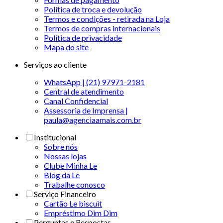
Política de troca e devolução
Termos e condições - retirada na Loja
Termos de compras internacionais
Politica de privacidade
Mapa do site
Serviços ao cliente
WhatsApp | (21) 97971-2181
Central de atendimento
Canal Confidencial
Assessoria de Imprensa |
paula@agenciaamais.com.br
Institucional
Sobre nós
Nossas lojas
Clube Minha Le
Blog da Le
Trabalhe conosco
Serviço Financeiro
Cartão Le biscuit
Empréstimo Dim Dim
Perguntas e Respostas