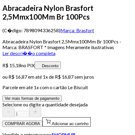
Abracadeira Nylon Brasfort
2,5Mmx100Mm Br 100Pcs
(C�digo:
7898094336258
)
Marca:
Brasfort
Abracadeira Nylon Brasfort 2,5Mmx100Mm Br 100Pcs -
Marca: BRASFORT * Imagens Meramente ilustrativas
Ler descri��o completa
R$ 15,18
no PIX
Desconto
ou
R$ 16,87
em até 1x de
R$ 16,87
sem juros
Parcele em até
1
x com o cartão
Le Biscuit
Ver mais formas de pagamento
Selecione ou digite a quantidade desejada
COMPRAR AGORA
Adicionar ao carrinho
Vendido e entregue por:
SHOPHUB