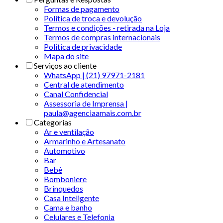
Formas de pagamento
Política de troca e devolução
Termos e condições - retirada na Loja
Termos de compras internacionais
Politica de privacidade
Mapa do site
Serviços ao cliente
WhatsApp | (21) 97971-2181
Central de atendimento
Canal Confidencial
Assessoria de Imprensa |
paula@agenciaamais.com.br
Categorias
Ar e ventilação
Armarinho e Artesanato
Automotivo
Bar
Bebê
Bomboniere
Brinquedos
Casa Inteligente
Cama e banho
Celulares e Telefonia