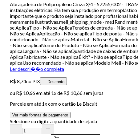
Abraçadeira de Polipropileno Cinza 3/4 - 57255/002 - TRA
instalações elétricas. Ela tem sua produção em termoplástic
importante que o produto seja instalado por profissional ha
meramente ilustrativas.meli_shipping_mode - me1Rendimento
se AplicaTipo - Não se AplicaTensões de entrada - Não se ap
Não se AplicaAplicação - Não se aplicaTipo de ponta - Não s
condicionado - Não se aplicaMaterial - Não se AplicaHomolog
- Não se aplicaNome do Produto - Não se AplicaFormato do 
aplicaLargura - Não se aplicaQuantidade de caixas de embal
AplicaFabricante - Não se aplicaÉ kit? - Não se aplicaTipo d
aplicaUso recomendado - Não se aplicaModelo Meli - Não se 
Ler descri��o completa
R$ 8,74
no PIX
Desconto
ou
R$ 10,66
em até 1x de
R$ 10,66
sem juros
Parcele em até
1
x com o cartão
Le Biscuit
Ver mais formas de pagamento
Selecione ou digite a quantidade desejada