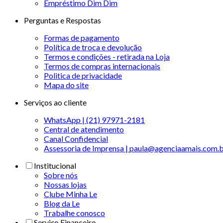
Empréstimo Dim Dim
Perguntas e Respostas
Formas de pagamento
Política de troca e devolução
Termos e condições - retirada na Loja
Termos de compras internacionais
Politica de privacidade
Mapa do site
Serviços ao cliente
WhatsApp | (21) 97971-2181
Central de atendimento
Canal Confidencial
Assessoria de Imprensa | paula@agenciaamais.com.
Institucional
Sobre nós
Nossas lojas
Clube Minha Le
Blog da Le
Trabalhe conosco
Serviço Financeiro