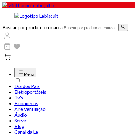
Buscar por produto ou marca
Menu
Dia dos Pais
Eletroportáteis
Tv's
Brinquedos
Ar e Ventilação
Áudio
Servir
Blog
Canal da Le