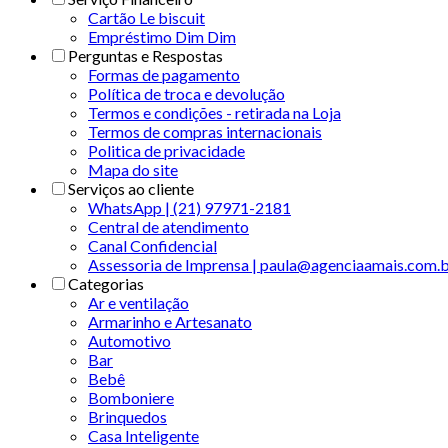
Cartão Le biscuit
Empréstimo Dim Dim
Perguntas e Respostas
Formas de pagamento
Política de troca e devolução
Termos e condições - retirada na Loja
Termos de compras internacionais
Politica de privacidade
Mapa do site
Serviços ao cliente
WhatsApp | (21) 97971-2181
Central de atendimento
Canal Confidencial
Assessoria de Imprensa | paula@agenciaamais.com.
Categorias
Ar e ventilação
Armarinho e Artesanato
Automotivo
Bar
Bebê
Bomboniere
Brinquedos
Casa Inteligente