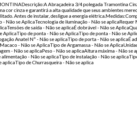
MONTINADescrição:A Abraçadeira 3/4 polegada Tramontina Cinza é
o na cor cinza e garantirá a alta qualidade que seus ambientes m
bilitado. Antes de instalar, desligue a energia elétrica.Medidas
 - Não se AplicaTecnologia de iluminação - Não se aplicaRequer
licaTensões de saída - Não se aplicaÉ dobrável - Não se AplicaQ
e AplicaTipo de ponta - Não se AplicaTipo de ponta - Não se Apli
ação Anatel Nº - Não se aplicaTipo de porta - Não se aplicaÉ ade
Macaco - Não se AplicaTipo de Argamassa - Não se AplicaUnidad
agem - Não se aplicaPeso - Não se aplicaAltura máxima - Não se a
e alimentação - Não se aplicaTipo de instalação - Não se aplicaTi
aplicaTipo de Churrasqueira - Não se aplica