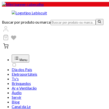
Buscar por produto ou marca
Menu
Dia dos Pais
Eletroportáteis
Tv's
Brinquedos
Ar e Ventilação
Áudio
Servir
Blog
Canal da Le