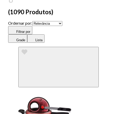
(
1090 Produtos
)
Ordernar por:
Filtrar por
Grade
Lista