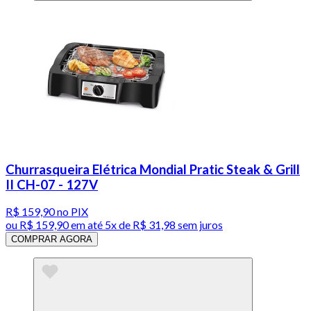
Churrasqueira Elétrica Mondial Pratic Steak & Grill
II CH-07 - 127V
R$ 159,90
no PIX
ou
R$ 159,90
em até
5x de R$ 31,98 sem juros
COMPRAR AGORA