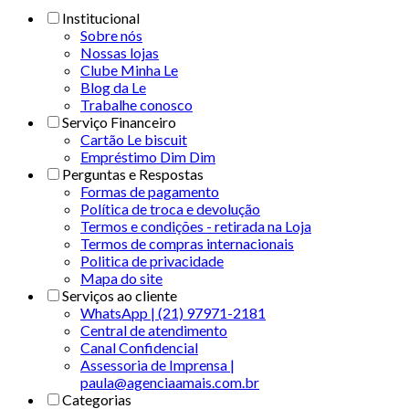
Institucional
Sobre nós
Nossas lojas
Clube Minha Le
Blog da Le
Trabalhe conosco
Serviço Financeiro
Cartão Le biscuit
Empréstimo Dim Dim
Perguntas e Respostas
Formas de pagamento
Política de troca e devolução
Termos e condições - retirada na Loja
Termos de compras internacionais
Politica de privacidade
Mapa do site
Serviços ao cliente
WhatsApp | (21) 97971-2181
Central de atendimento
Canal Confidencial
Assessoria de Imprensa |
paula@agenciaamais.com.br
Categorias