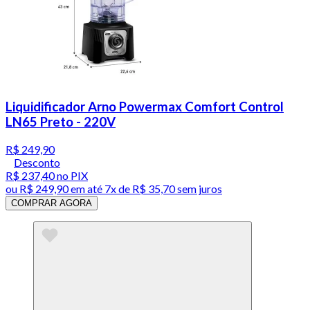
Liquidificador Arno Powermax Comfort Control
LN65 Preto - 220V
R$ 249,90
Desconto
R$ 237,40
no PIX
ou
R$ 249,90
em até
7x de R$ 35,70 sem juros
COMPRAR AGORA