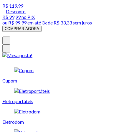
R$ 119,99
Desconto
R$ 99,99
no PIX
ou
R$ 99,99
em até
3x de R$ 33,33 sem juros
COMPRAR AGORA
Cupom
Eletroportáteis
Eletrodom