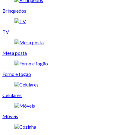
Brinquedos
TV
Mesa posta
Forno e fogão
Celulares
Móveis