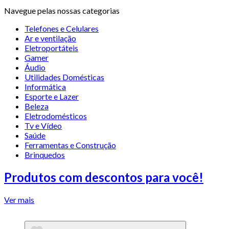
Navegue pelas nossas categorias
Telefones e Celulares
Ar e ventilação
Eletroportáteis
Gamer
Áudio
Utilidades Domésticas
Informática
Esporte e Lazer
Beleza
Eletrodomésticos
Tv e Vídeo
Saúde
Ferramentas e Construção
Brinquedos
Produtos com descontos para você!
Ver mais