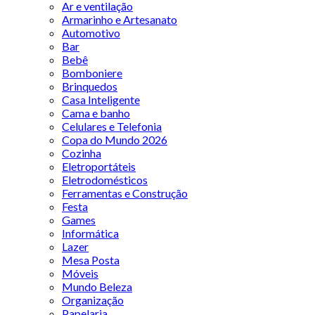
Ar e ventilação
Armarinho e Artesanato
Automotivo
Bar
Bebê
Bomboniere
Brinquedos
Casa Inteligente
Cama e banho
Celulares e Telefonia
Copa do Mundo 2026
Cozinha
Eletroportáteis
Eletrodomésticos
Ferramentas e Construção
Festa
Games
Informática
Lazer
Mesa Posta
Móveis
Mundo Beleza
Organização
Papelaria