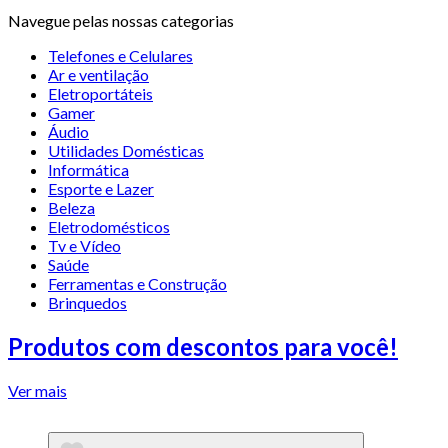
Navegue pelas nossas categorias
Telefones e Celulares
Ar e ventilação
Eletroportáteis
Gamer
Áudio
Utilidades Domésticas
Informática
Esporte e Lazer
Beleza
Eletrodomésticos
Tv e Vídeo
Saúde
Ferramentas e Construção
Brinquedos
Produtos com descontos para você!
Ver mais