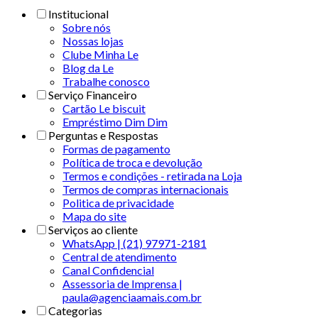
Institucional
Sobre nós
Nossas lojas
Clube Minha Le
Blog da Le
Trabalhe conosco
Serviço Financeiro
Cartão Le biscuit
Empréstimo Dim Dim
Perguntas e Respostas
Formas de pagamento
Política de troca e devolução
Termos e condições - retirada na Loja
Termos de compras internacionais
Politica de privacidade
Mapa do site
Serviços ao cliente
WhatsApp | (21) 97971-2181
Central de atendimento
Canal Confidencial
Assessoria de Imprensa |
paula@agenciaamais.com.br
Categorias