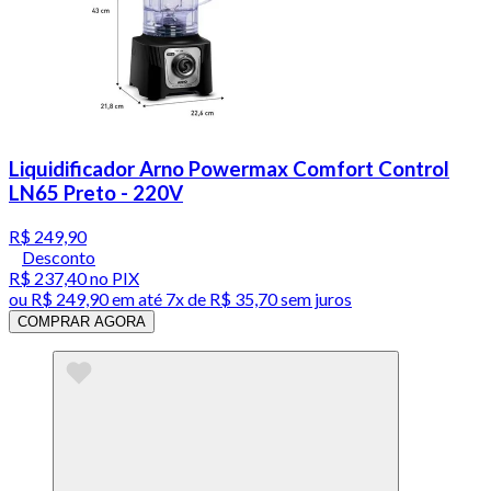
Liquidificador Arno Powermax Comfort Control
LN65 Preto - 220V
R$ 249,90
Desconto
R$ 237,40
no PIX
ou
R$ 249,90
em até
7x de R$ 35,70 sem juros
COMPRAR AGORA