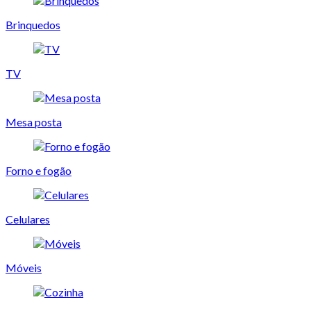
Brinquedos
TV
Mesa posta
Forno e fogão
Celulares
Móveis