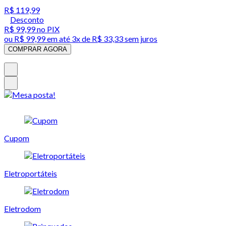
R$ 119,99
Desconto
R$ 99,99
no PIX
ou
R$ 99,99
em até
3x de R$ 33,33 sem juros
COMPRAR AGORA
Cupom
Eletroportáteis
Eletrodom