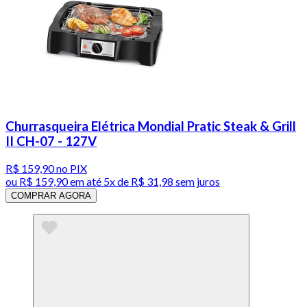
Churrasqueira Elétrica Mondial Pratic Steak & Grill
II CH-07 - 127V
R$ 159,90
no PIX
ou
R$ 159,90
em até
5x de R$ 31,98 sem juros
COMPRAR AGORA