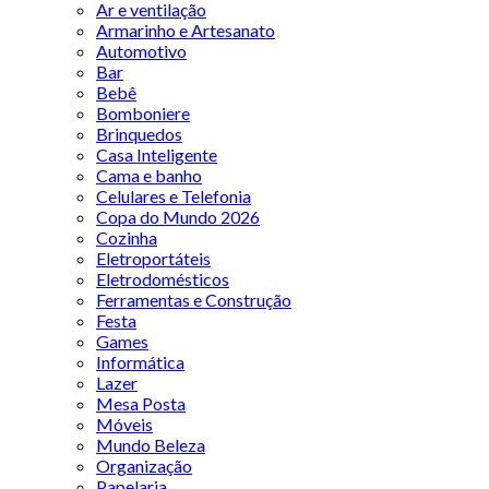
Ar e ventilação
Armarinho e Artesanato
Automotivo
Bar
Bebê
Bomboniere
Brinquedos
Casa Inteligente
Cama e banho
Celulares e Telefonia
Copa do Mundo 2026
Cozinha
Eletroportáteis
Eletrodomésticos
Ferramentas e Construção
Festa
Games
Informática
Lazer
Mesa Posta
Móveis
Mundo Beleza
Organização
Papelaria