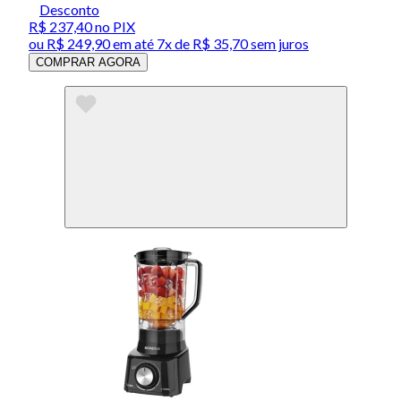
Desconto
R$ 237,40
no PIX
ou
R$ 249,90
em até
7x de R$ 35,70 sem juros
COMPRAR AGORA