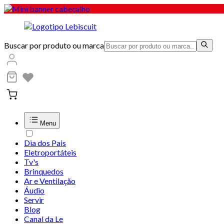
Buscar por produto ou marca
Menu
Dia dos Pais
Eletroportáteis
Tv's
Brinquedos
Ar e Ventilação
Áudio
Servir
Blog
Canal da Le