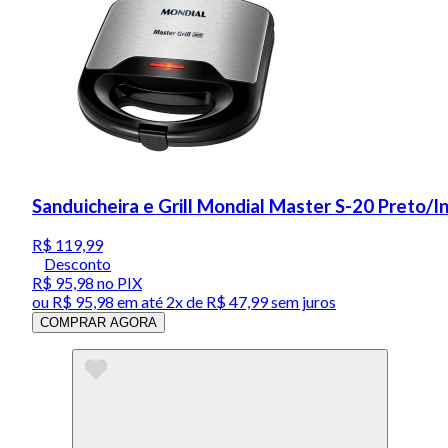
Sanduicheira e Grill Mondial Master S-20 Preto/
R$ 119,99
Desconto
R$ 95,98
no PIX
ou
R$ 95,98
em até
2x de R$ 47,99 sem juros
COMPRAR AGORA