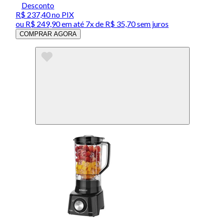
Desconto
R$ 237,40
no PIX
ou
R$ 249,90
em até
7x de R$ 35,70 sem juros
COMPRAR AGORA