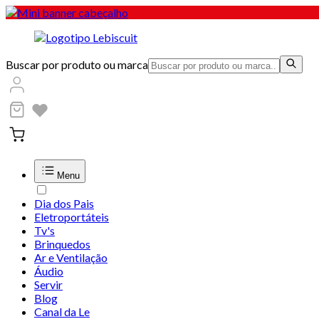
Buscar por produto ou marca
Menu
Dia dos Pais
Eletroportáteis
Tv's
Brinquedos
Ar e Ventilação
Áudio
Servir
Blog
Canal da Le