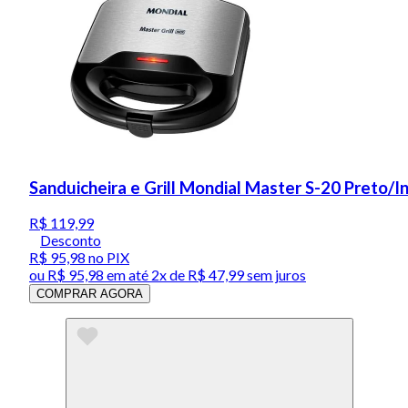
Sanduicheira e Grill Mondial Master S-20 Preto/
R$ 119,99
Desconto
R$ 95,98
no PIX
ou
R$ 95,98
em até
2x de R$ 47,99 sem juros
COMPRAR AGORA