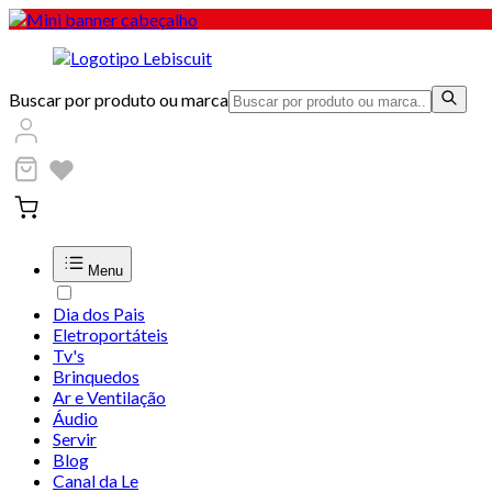
Buscar por produto ou marca
Menu
Dia dos Pais
Eletroportáteis
Tv's
Brinquedos
Ar e Ventilação
Áudio
Servir
Blog
Canal da Le