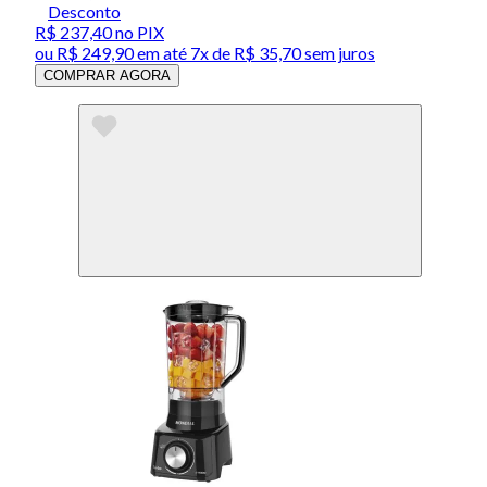
Desconto
R$ 237,40
no PIX
ou
R$ 249,90
em até
7x de R$ 35,70 sem juros
COMPRAR AGORA