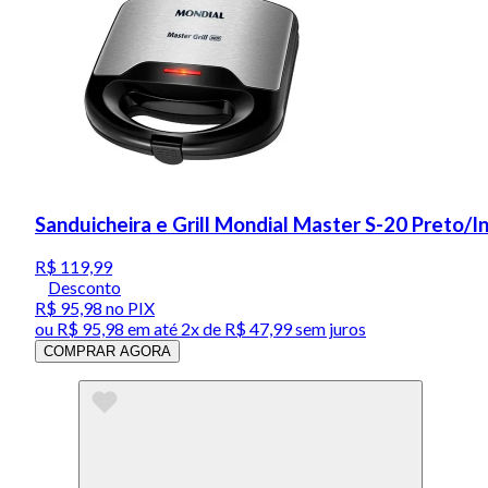
Sanduicheira e Grill Mondial Master S-20 Preto/
R$ 119,99
Desconto
R$ 95,98
no PIX
ou
R$ 95,98
em até
2x de R$ 47,99 sem juros
COMPRAR AGORA