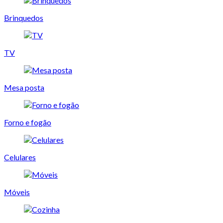
Brinquedos
TV
Mesa posta
Forno e fogão
Celulares
Móveis