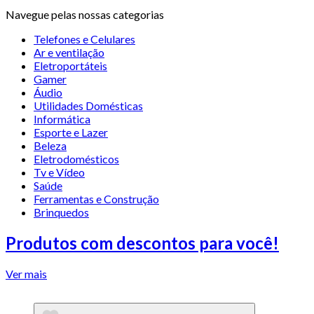
Navegue pelas nossas categorias
Telefones e Celulares
Ar e ventilação
Eletroportáteis
Gamer
Áudio
Utilidades Domésticas
Informática
Esporte e Lazer
Beleza
Eletrodomésticos
Tv e Vídeo
Saúde
Ferramentas e Construção
Brinquedos
Produtos com descontos para você!
Ver mais