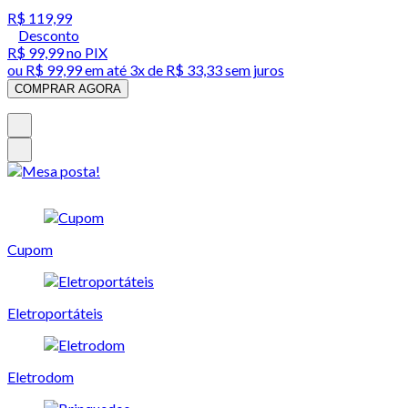
R$ 119,99
Desconto
R$ 99,99
no PIX
ou
R$ 99,99
em até
3x de R$ 33,33 sem juros
COMPRAR AGORA
Cupom
Eletroportáteis
Eletrodom