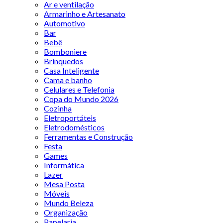
Ar e ventilação
Armarinho e Artesanato
Automotivo
Bar
Bebê
Bomboniere
Brinquedos
Casa Inteligente
Cama e banho
Celulares e Telefonia
Copa do Mundo 2026
Cozinha
Eletroportáteis
Eletrodomésticos
Ferramentas e Construção
Festa
Games
Informática
Lazer
Mesa Posta
Móveis
Mundo Beleza
Organização
Papelaria