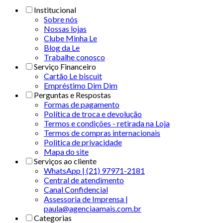
Institucional
Sobre nós
Nossas lojas
Clube Minha Le
Blog da Le
Trabalhe conosco
Serviço Financeiro
Cartão Le biscuit
Empréstimo Dim Dim
Perguntas e Respostas
Formas de pagamento
Política de troca e devolução
Termos e condições - retirada na Loja
Termos de compras internacionais
Politica de privacidade
Mapa do site
Serviços ao cliente
WhatsApp | (21) 97971-2181
Central de atendimento
Canal Confidencial
Assessoria de Imprensa |
paula@agenciaamais.com.br
Categorias