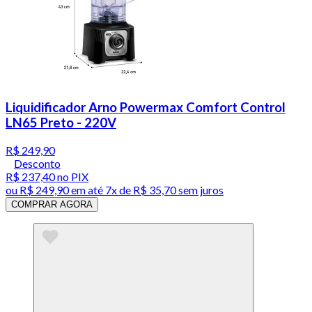
Liquidificador Arno Powermax Comfort Control
LN65 Preto - 220V
R$ 249,90
Desconto
R$ 237,40
no PIX
ou
R$ 249,90
em até
7x de R$ 35,70 sem juros
COMPRAR AGORA