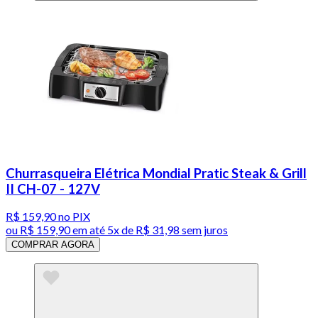
Churrasqueira Elétrica Mondial Pratic Steak & Grill
II CH-07 - 127V
R$ 159,90
no PIX
ou
R$ 159,90
em até
5x de R$ 31,98 sem juros
COMPRAR AGORA