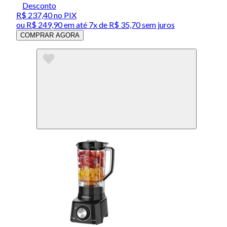
Desconto
R$ 237,40
no PIX
ou
R$ 249,90
em até
7x de R$ 35,70 sem juros
COMPRAR AGORA