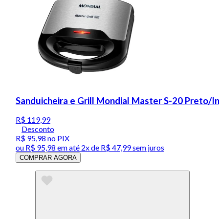
Sanduicheira e Grill Mondial Master S-20 Preto/
R$ 119,99
Desconto
R$ 95,98
no PIX
ou
R$ 95,98
em até
2x de R$ 47,99 sem juros
COMPRAR AGORA