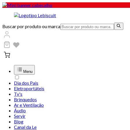
Buscar por produto ou marca
Menu
Dia dos Pais
Eletroportáteis
Tv's
Brinquedos
Ar e Ventilação
Áudio
Servir
Blog
Canal da Le