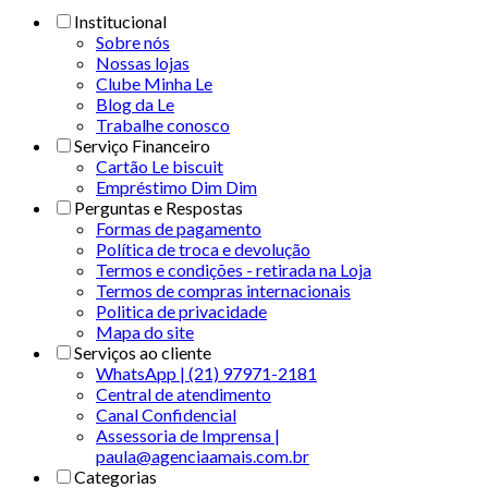
Institucional
Sobre nós
Nossas lojas
Clube Minha Le
Blog da Le
Trabalhe conosco
Serviço Financeiro
Cartão Le biscuit
Empréstimo Dim Dim
Perguntas e Respostas
Formas de pagamento
Política de troca e devolução
Termos e condições - retirada na Loja
Termos de compras internacionais
Politica de privacidade
Mapa do site
Serviços ao cliente
WhatsApp | (21) 97971-2181
Central de atendimento
Canal Confidencial
Assessoria de Imprensa |
paula@agenciaamais.com.br
Categorias