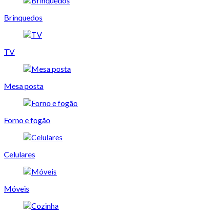
Brinquedos
TV
Mesa posta
Forno e fogão
Celulares
Móveis