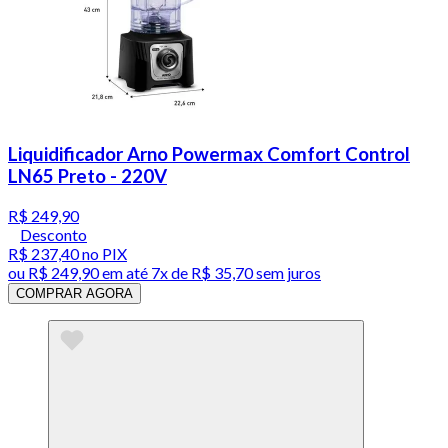
Liquidificador Arno Powermax Comfort Control
LN65 Preto - 220V
R$ 249,90
Desconto
R$ 237,40
no PIX
ou
R$ 249,90
em até
7x de R$ 35,70 sem juros
COMPRAR AGORA