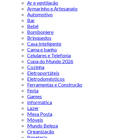
Ar e ventilação
Armarinho e Artesanato
Automotivo
Bar
Bebê
Bomboniere
Brinquedos
Casa Inteligente
Cama e banho
Celulares e Telefonia
Copa do Mundo 2026
Cozinha
Eletroportáteis
Eletrodomésticos
Ferramentas e Construção
Festa
Games
Informática
Lazer
Mesa Posta
Móveis
Mundo Beleza
Organização
Papelaria