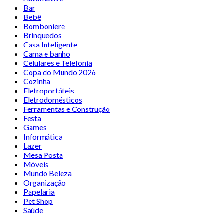
Bar
Bebê
Bomboniere
Brinquedos
Casa Inteligente
Cama e banho
Celulares e Telefonia
Copa do Mundo 2026
Cozinha
Eletroportáteis
Eletrodomésticos
Ferramentas e Construção
Festa
Games
Informática
Lazer
Mesa Posta
Móveis
Mundo Beleza
Organização
Papelaria
Pet Shop
Saúde