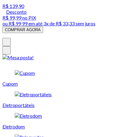
R$ 139,90
Desconto
R$ 99,99
no PIX
ou
R$ 99,99
em até
3x de R$ 33,33 sem juros
COMPRAR AGORA
Cupom
Eletroportáteis
Eletrodom