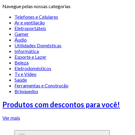
Navegue pelas nossas categorias
Telefones e Celulares
Ar e ventilação
Eletroportáteis
Gamer
Áudio
Utilidades Domésticas
Informática
Esporte e Lazer
Beleza
Eletrodomésticos
Tv e Vídeo
Saúde
Ferramentas e Construção
Brinquedos
Produtos com descontos para você!
Ver mais