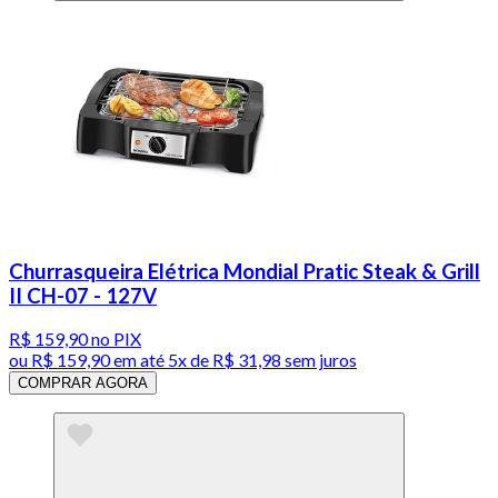
Churrasqueira Elétrica Mondial Pratic Steak & Grill
II CH-07 - 127V
R$ 159,90
no PIX
ou
R$ 159,90
em até
5x de R$ 31,98 sem juros
COMPRAR AGORA