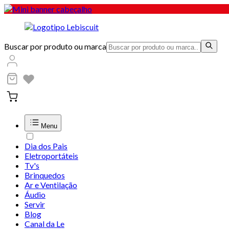
Buscar por produto ou marca
Menu
Dia dos Pais
Eletroportáteis
Tv's
Brinquedos
Ar e Ventilação
Áudio
Servir
Blog
Canal da Le