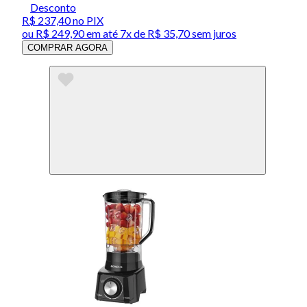
Desconto
R$ 237,40
no PIX
ou
R$ 249,90
em até
7x de R$ 35,70 sem juros
COMPRAR AGORA