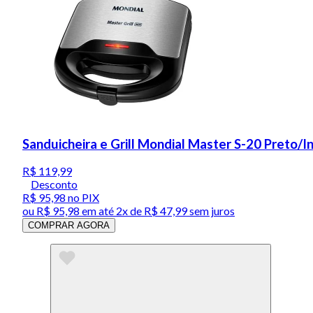
Sanduicheira e Grill Mondial Master S-20 Preto/
R$ 119,99
Desconto
R$ 95,98
no PIX
ou
R$ 95,98
em até
2x de R$ 47,99 sem juros
COMPRAR AGORA