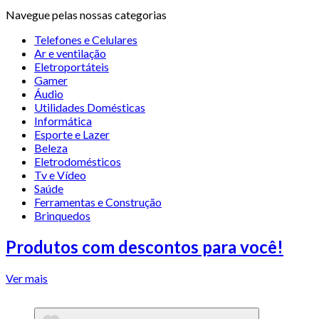
Navegue pelas nossas categorias
Telefones e Celulares
Ar e ventilação
Eletroportáteis
Gamer
Áudio
Utilidades Domésticas
Informática
Esporte e Lazer
Beleza
Eletrodomésticos
Tv e Vídeo
Saúde
Ferramentas e Construção
Brinquedos
Produtos com descontos para você!
Ver mais