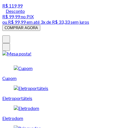
R$ 119,99
Desconto
R$ 99,99
no PIX
ou
R$ 99,99
em até
3x de R$ 33,33 sem juros
COMPRAR AGORA
Cupom
Eletroportáteis
Eletrodom