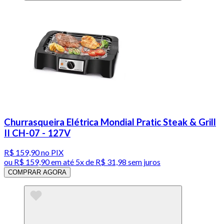
Churrasqueira Elétrica Mondial Pratic Steak & Grill
II CH-07 - 127V
R$ 159,90
no PIX
ou
R$ 159,90
em até
5x de R$ 31,98 sem juros
COMPRAR AGORA