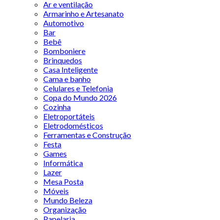
Ar e ventilação
Armarinho e Artesanato
Automotivo
Bar
Bebê
Bomboniere
Brinquedos
Casa Inteligente
Cama e banho
Celulares e Telefonia
Copa do Mundo 2026
Cozinha
Eletroportáteis
Eletrodomésticos
Ferramentas e Construção
Festa
Games
Informática
Lazer
Mesa Posta
Móveis
Mundo Beleza
Organização
Papelaria