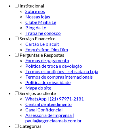
Institucional
Sobre nós
Nossas lojas
Clube Minha Le
Blog da Le
Trabalhe conosco
Serviço Financeiro
Cartão Le biscuit
Empréstimo Dim Dim
Perguntas e Respostas
Formas de pagamento
Política de troca e devolução
Termos e condições - retirada na Loja
Termos de compras internacionais
Politica de privacidade
Mapa do site
Serviços ao cliente
WhatsApp | (21) 97971-2181
Central de atendimento
Canal Confidencial
Assessoria de Imprensa |
paula@agenciaamais.com.br
Categorias