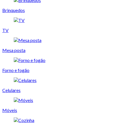
Brinquedos
TV
Mesa posta
Forno e fogão
Celulares
Móveis