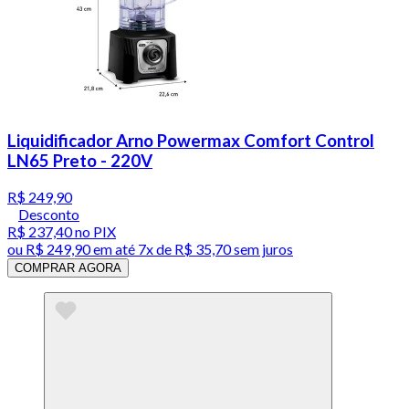
Liquidificador Arno Powermax Comfort Control
LN65 Preto - 220V
R$ 249,90
Desconto
R$ 237,40
no PIX
ou
R$ 249,90
em até
7x de R$ 35,70 sem juros
COMPRAR AGORA