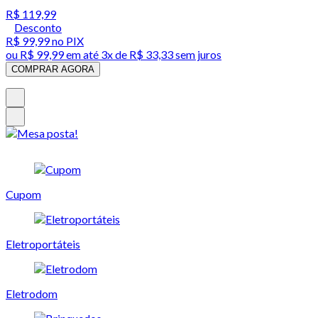
R$ 119,99
Desconto
R$ 99,99
no PIX
ou
R$ 99,99
em até
3x de R$ 33,33 sem juros
COMPRAR AGORA
Cupom
Eletroportáteis
Eletrodom