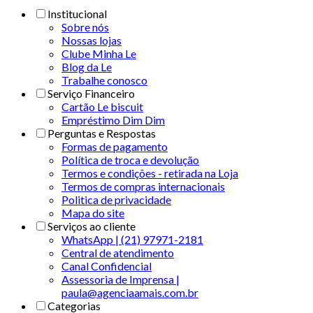
Institucional
Sobre nós
Nossas lojas
Clube Minha Le
Blog da Le
Trabalhe conosco
Serviço Financeiro
Cartão Le biscuit
Empréstimo Dim Dim
Perguntas e Respostas
Formas de pagamento
Política de troca e devolução
Termos e condições - retirada na Loja
Termos de compras internacionais
Politica de privacidade
Mapa do site
Serviços ao cliente
WhatsApp | (21) 97971-2181
Central de atendimento
Canal Confidencial
Assessoria de Imprensa |
paula@agenciaamais.com.br
Categorias