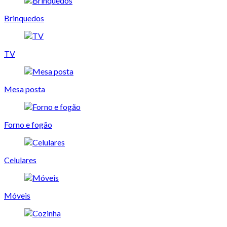
Brinquedos
TV
Mesa posta
Forno e fogão
Celulares
Móveis