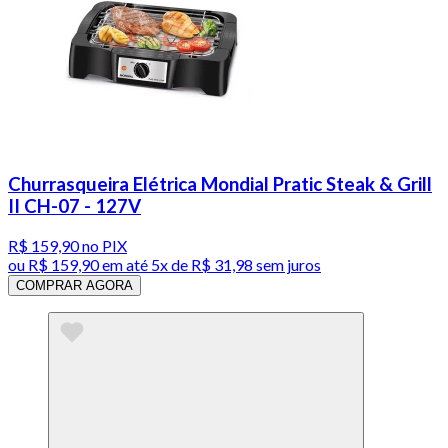
Churrasqueira Elétrica Mondial Pratic Steak & Grill
II CH-07 - 127V
R$ 159,90
no PIX
ou
R$ 159,90
em até
5x de R$ 31,98 sem juros
COMPRAR AGORA