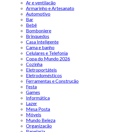
Ar e ventilação
Armarinho e Artesanato
Automotivo
Bar
Bebê
Bomboniere
Brinquedos
Casa Inteligente
Cama e banho
Celulares e Telefonia
Copa do Mundo 2026
Cozinha
Eletroportáteis
Eletrodomésticos
Ferramentas e Construção
Festa
Games
Informática
Lazer
Mesa Posta
Móveis
Mundo Beleza
Organização
Papelaria