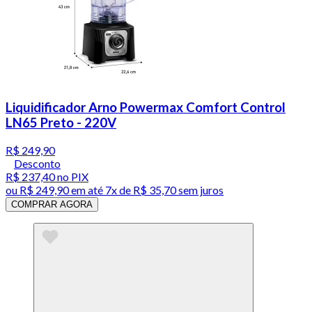
Liquidificador Arno Powermax Comfort Control
LN65 Preto - 220V
R$ 249,90
Desconto
R$ 237,40
no PIX
ou
R$ 249,90
em até
7x de R$ 35,70 sem juros
COMPRAR AGORA