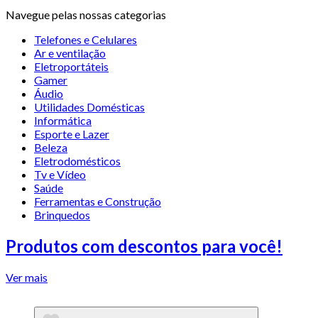
Navegue pelas nossas categorias
Telefones e Celulares
Ar e ventilação
Eletroportáteis
Gamer
Áudio
Utilidades Domésticas
Informática
Esporte e Lazer
Beleza
Eletrodomésticos
Tv e Vídeo
Saúde
Ferramentas e Construção
Brinquedos
Produtos com descontos para você!
Ver mais