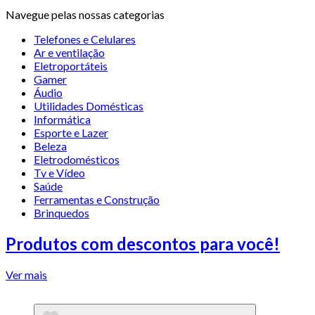
Navegue pelas nossas categorias
Telefones e Celulares
Ar e ventilação
Eletroportáteis
Gamer
Áudio
Utilidades Domésticas
Informática
Esporte e Lazer
Beleza
Eletrodomésticos
Tv e Vídeo
Saúde
Ferramentas e Construção
Brinquedos
Produtos com descontos para você!
Ver mais