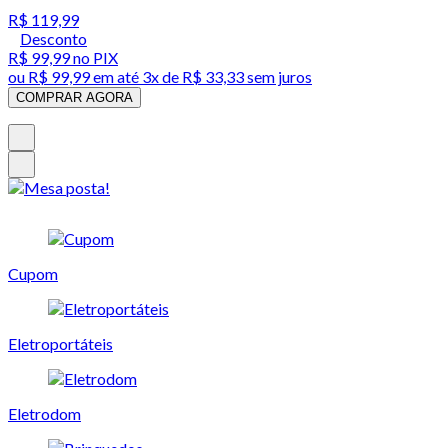
R$ 119,99
Desconto
R$ 99,99
no PIX
ou
R$ 99,99
em até
3x de R$ 33,33 sem juros
COMPRAR AGORA
Cupom
Eletroportáteis
Eletrodom