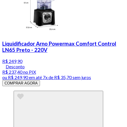
Liquidificador Arno Powermax Comfort Control
LN65 Preto - 220V
R$ 249,90
Desconto
R$ 237,40
no PIX
ou
R$ 249,90
em até
7x de R$ 35,70 sem juros
COMPRAR AGORA