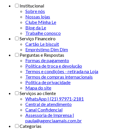
Institucional
Sobre nós
Nossas lojas
Clube Minha Le
Blog da Le
Trabalhe conosco
Serviço Financeiro
Cartão Le biscuit
Empréstimo Dim Dim
Perguntas e Respostas
Formas de pagamento
Política de troca e devolução
Termos e condições - retirada na Loja
Termos de compras internacionais
Politica de privacidade
Mapa do site
Serviços ao cliente
WhatsApp | (21) 97971-2181
Central de atendimento
Canal Confidencial
Assessoria de Imprensa |
paula@agenciaamais.com.br
Categorias