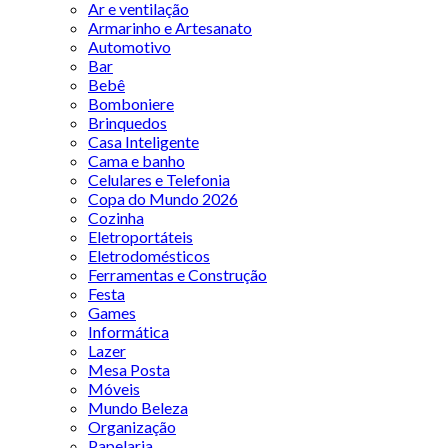
Ar e ventilação
Armarinho e Artesanato
Automotivo
Bar
Bebê
Bomboniere
Brinquedos
Casa Inteligente
Cama e banho
Celulares e Telefonia
Copa do Mundo 2026
Cozinha
Eletroportáteis
Eletrodomésticos
Ferramentas e Construção
Festa
Games
Informática
Lazer
Mesa Posta
Móveis
Mundo Beleza
Organização
Papelaria