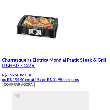
Churrasqueira Elétrica Mondial Pratic Steak & Grill
II CH-07 - 127V
R$ 159,90
no PIX
ou
R$ 159,90
em até
5x de R$ 31,98 sem juros
COMPRAR AGORA