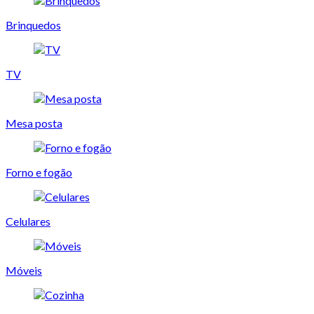
Brinquedos
TV
Mesa posta
Forno e fogão
Celulares
Móveis