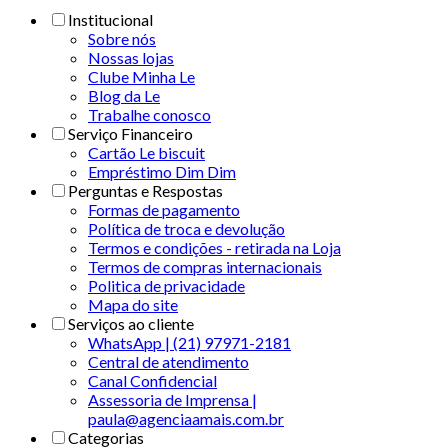
Institucional
Sobre nós
Nossas lojas
Clube Minha Le
Blog da Le
Trabalhe conosco
Serviço Financeiro
Cartão Le biscuit
Empréstimo Dim Dim
Perguntas e Respostas
Formas de pagamento
Política de troca e devolução
Termos e condições - retirada na Loja
Termos de compras internacionais
Politica de privacidade
Mapa do site
Serviços ao cliente
WhatsApp | (21) 97971-2181
Central de atendimento
Canal Confidencial
Assessoria de Imprensa |
paula@agenciaamais.com.br
Categorias