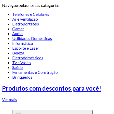
Navegue pelas nossas categorias
Telefones e Celulares
Ar e ventilação
Eletroportáteis
Gamer
Áudio
Utilidades Domésticas
Informática
Esporte e Lazer
Beleza
Eletrodomésticos
Tv e Vídeo
Saúde
Ferramentas e Construção
Brinquedos
Produtos com descontos para você!
Ver mais