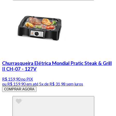
Churrasqueira Elétrica Mondial Pratic Steak & Grill
II CH-07 - 127V
R$ 159,90
no PIX
ou
R$ 159,90
em até
5x de R$ 31,98 sem juros
COMPRAR AGORA