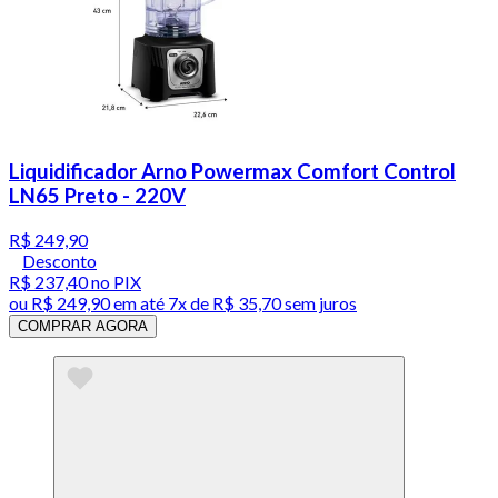
Liquidificador Arno Powermax Comfort Control
LN65 Preto - 220V
R$ 249,90
Desconto
R$ 237,40
no PIX
ou
R$ 249,90
em até
7x de R$ 35,70 sem juros
COMPRAR AGORA