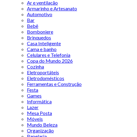
Ar e ventilação
Armarinho e Artesanato
Automotivo
Bar
Bebê
Bomboniere
Brinquedos
Casa Inteligente
Cama e banho
Celulares e Telefonia
Copa do Mundo 2026
Cozinha
Eletroportáteis
Eletrodomésticos
Ferramentas e Construção
Festa
Games
Informática
Lazer
Mesa Posta
Móveis
Mundo Beleza
Organização
Papelaria