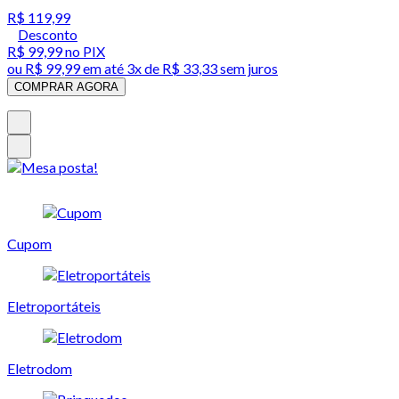
R$ 119,99
Desconto
R$ 99,99
no PIX
ou
R$ 99,99
em até
3x de R$ 33,33 sem juros
COMPRAR AGORA
Cupom
Eletroportáteis
Eletrodom