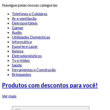
Navegue pelas nossas categorias
Telefones e Celulares
Ar e ventilação
Eletroportáteis
Gamer
Áudio
Utilidades Domésticas
Informática
Esporte e Lazer
Beleza
Eletrodomésticos
Tv e Vídeo
Saúde
Ferramentas e Construção
Brinquedos
Produtos com descontos para você!
Ver mais