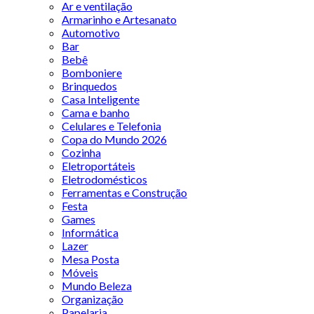
Ar e ventilação
Armarinho e Artesanato
Automotivo
Bar
Bebê
Bomboniere
Brinquedos
Casa Inteligente
Cama e banho
Celulares e Telefonia
Copa do Mundo 2026
Cozinha
Eletroportáteis
Eletrodomésticos
Ferramentas e Construção
Festa
Games
Informática
Lazer
Mesa Posta
Móveis
Mundo Beleza
Organização
Papelaria