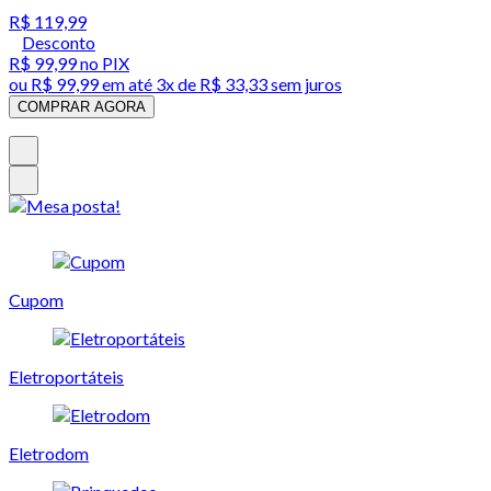
R$ 119,99
Desconto
R$ 99,99
no PIX
ou
R$ 99,99
em até
3x de R$ 33,33 sem juros
COMPRAR AGORA
Cupom
Eletroportáteis
Eletrodom