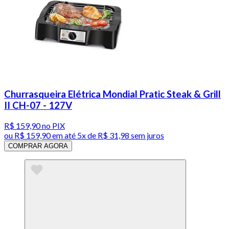
Churrasqueira Elétrica Mondial Pratic Steak & Grill
II CH-07 - 127V
R$ 159,90
no PIX
ou
R$ 159,90
em até
5x de R$ 31,98 sem juros
COMPRAR AGORA