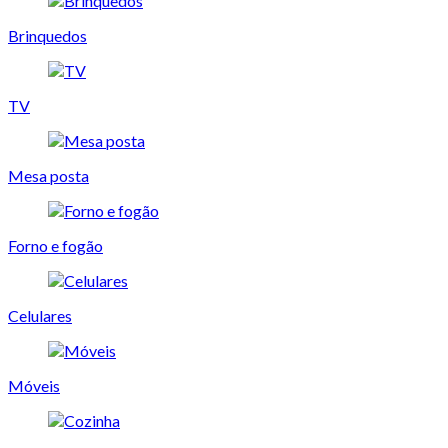
Brinquedos
TV
Mesa posta
Forno e fogão
Celulares
Móveis