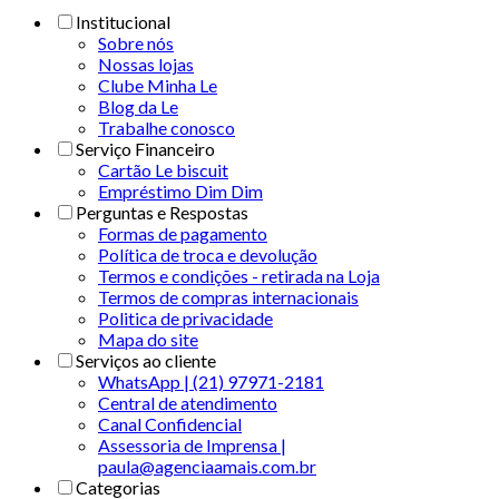
Institucional
Sobre nós
Nossas lojas
Clube Minha Le
Blog da Le
Trabalhe conosco
Serviço Financeiro
Cartão Le biscuit
Empréstimo Dim Dim
Perguntas e Respostas
Formas de pagamento
Política de troca e devolução
Termos e condições - retirada na Loja
Termos de compras internacionais
Politica de privacidade
Mapa do site
Serviços ao cliente
WhatsApp | (21) 97971-2181
Central de atendimento
Canal Confidencial
Assessoria de Imprensa |
paula@agenciaamais.com.br
Categorias