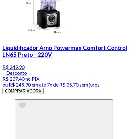
Liquidificador Arno Powermax Comfort Control
LN65 Preto - 220V
R$ 249,90
Desconto
R$ 237,40
no PIX
ou
R$ 249,90
em até
7x de R$ 35,70 sem juros
COMPRAR AGORA