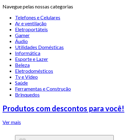
Navegue pelas nossas categorias
Telefones e Celulares
Ar e ventilação
Eletroportáteis
Gamer
Áudio
Utilidades Domésticas
Informática
Esporte e Lazer
Beleza
Eletrodomésticos
Tv e Vídeo
Saúde
Ferramentas e Construção
Brinquedos
Produtos com descontos para você!
Ver mais