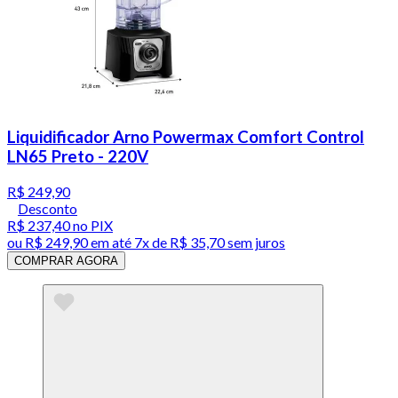
Liquidificador Arno Powermax Comfort Control
LN65 Preto - 220V
R$ 249,90
Desconto
R$ 237,40
no PIX
ou
R$ 249,90
em até
7x de R$ 35,70 sem juros
COMPRAR AGORA