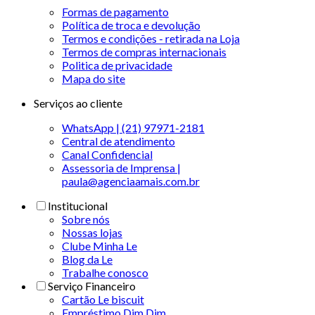
Formas de pagamento
Política de troca e devolução
Termos e condições - retirada na Loja
Termos de compras internacionais
Politica de privacidade
Mapa do site
Serviços ao cliente
WhatsApp | (21) 97971-2181
Central de atendimento
Canal Confidencial
Assessoria de Imprensa |
paula@agenciaamais.com.br
Institucional
Sobre nós
Nossas lojas
Clube Minha Le
Blog da Le
Trabalhe conosco
Serviço Financeiro
Cartão Le biscuit
Empréstimo Dim Dim