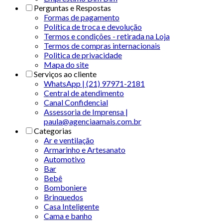
Perguntas e Respostas
Formas de pagamento
Política de troca e devolução
Termos e condições - retirada na Loja
Termos de compras internacionais
Politica de privacidade
Mapa do site
Serviços ao cliente
WhatsApp | (21) 97971-2181
Central de atendimento
Canal Confidencial
Assessoria de Imprensa |
paula@agenciaamais.com.br
Categorias
Ar e ventilação
Armarinho e Artesanato
Automotivo
Bar
Bebê
Bomboniere
Brinquedos
Casa Inteligente
Cama e banho