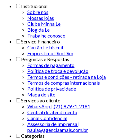
Institucional
Sobre nós
Nossas lojas
Clube Minha Le
Blog da Le
Trabalhe conosco
Serviço Financeiro
Cartão Le biscuit
Empréstimo Dim Dim
Perguntas e Respostas
Formas de pagamento
Política de troca e devolução
Termos e condições - retirada na Loja
Termos de compras internacionais
Politica de privacidade
Mapa do site
Serviços ao cliente
WhatsApp | (21) 97971-2181
Central de atendimento
Canal Confidencial
Assessoria de Imprensa |
paula@agenciaamais.com.br
Categorias