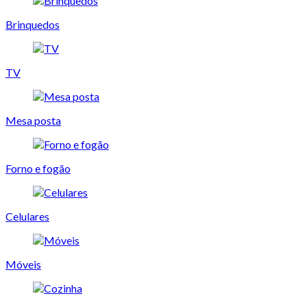
Brinquedos
TV
Mesa posta
Forno e fogão
Celulares
Móveis