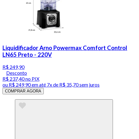
Liquidificador Arno Powermax Comfort Control
LN65 Preto - 220V
R$ 249,90
Desconto
R$ 237,40
no PIX
ou
R$ 249,90
em até
7x de R$ 35,70 sem juros
COMPRAR AGORA