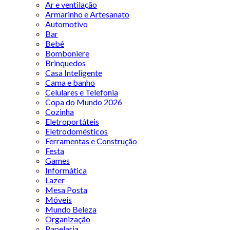
Ar e ventilação
Armarinho e Artesanato
Automotivo
Bar
Bebê
Bomboniere
Brinquedos
Casa Inteligente
Cama e banho
Celulares e Telefonia
Copa do Mundo 2026
Cozinha
Eletroportáteis
Eletrodomésticos
Ferramentas e Construção
Festa
Games
Informática
Lazer
Mesa Posta
Móveis
Mundo Beleza
Organização
Papelaria