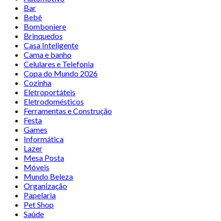
Bar
Bebê
Bomboniere
Brinquedos
Casa Inteligente
Cama e banho
Celulares e Telefonia
Copa do Mundo 2026
Cozinha
Eletroportáteis
Eletrodomésticos
Ferramentas e Construção
Festa
Games
Informática
Lazer
Mesa Posta
Móveis
Mundo Beleza
Organização
Papelaria
Pet Shop
Saúde