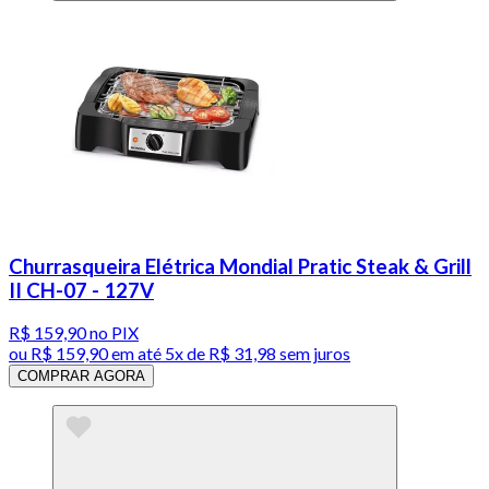
Churrasqueira Elétrica Mondial Pratic Steak & Grill
II CH-07 - 127V
R$ 159,90
no PIX
ou
R$ 159,90
em até
5x de R$ 31,98 sem juros
COMPRAR AGORA