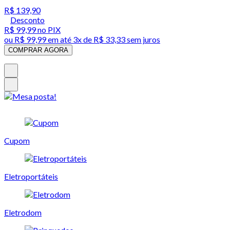
R$ 139,90
Desconto
R$ 99,99
no PIX
ou
R$ 99,99
em até
3x de R$ 33,33 sem juros
COMPRAR AGORA
Cupom
Eletroportáteis
Eletrodom