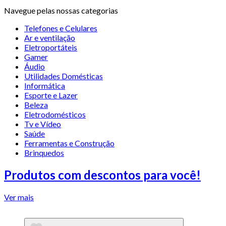
Navegue pelas nossas categorias
Telefones e Celulares
Ar e ventilação
Eletroportáteis
Gamer
Áudio
Utilidades Domésticas
Informática
Esporte e Lazer
Beleza
Eletrodomésticos
Tv e Vídeo
Saúde
Ferramentas e Construção
Brinquedos
Produtos com descontos para você!
Ver mais