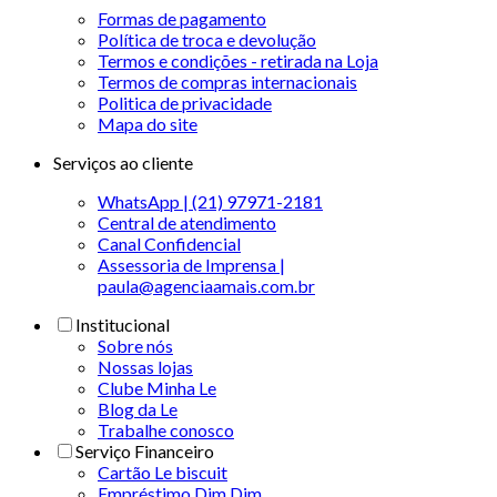
Formas de pagamento
Política de troca e devolução
Termos e condições - retirada na Loja
Termos de compras internacionais
Politica de privacidade
Mapa do site
Serviços ao cliente
WhatsApp | (21) 97971-2181
Central de atendimento
Canal Confidencial
Assessoria de Imprensa |
paula@agenciaamais.com.br
Institucional
Sobre nós
Nossas lojas
Clube Minha Le
Blog da Le
Trabalhe conosco
Serviço Financeiro
Cartão Le biscuit
Empréstimo Dim Dim