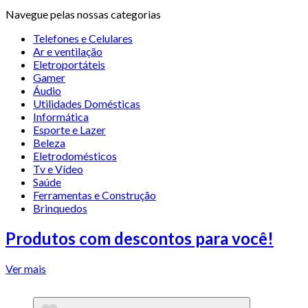
Navegue pelas nossas categorias
Telefones e Celulares
Ar e ventilação
Eletroportáteis
Gamer
Áudio
Utilidades Domésticas
Informática
Esporte e Lazer
Beleza
Eletrodomésticos
Tv e Vídeo
Saúde
Ferramentas e Construção
Brinquedos
Produtos com descontos para você!
Ver mais