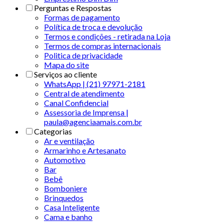
Perguntas e Respostas
Formas de pagamento
Política de troca e devolução
Termos e condições - retirada na Loja
Termos de compras internacionais
Politica de privacidade
Mapa do site
Serviços ao cliente
WhatsApp | (21) 97971-2181
Central de atendimento
Canal Confidencial
Assessoria de Imprensa |
paula@agenciaamais.com.br
Categorias
Ar e ventilação
Armarinho e Artesanato
Automotivo
Bar
Bebê
Bomboniere
Brinquedos
Casa Inteligente
Cama e banho