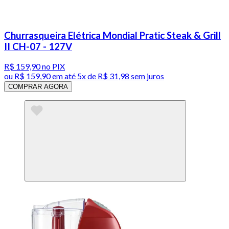
Churrasqueira Elétrica Mondial Pratic Steak & Grill
II CH-07 - 127V
R$ 159,90
no PIX
ou
R$ 159,90
em até
5x de R$ 31,98 sem juros
COMPRAR AGORA