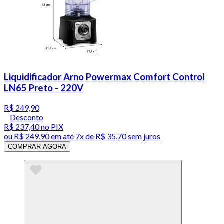
Liquidificador Arno Powermax Comfort Control
LN65 Preto - 220V
R$ 249,90
Desconto
R$ 237,40
no PIX
ou
R$ 249,90
em até
7x de R$ 35,70 sem juros
COMPRAR AGORA