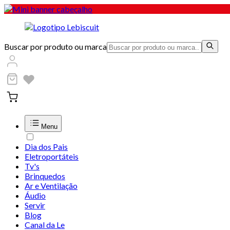
Buscar por produto ou marca
Menu
Dia dos Pais
Eletroportáteis
Tv's
Brinquedos
Ar e Ventilação
Áudio
Servir
Blog
Canal da Le