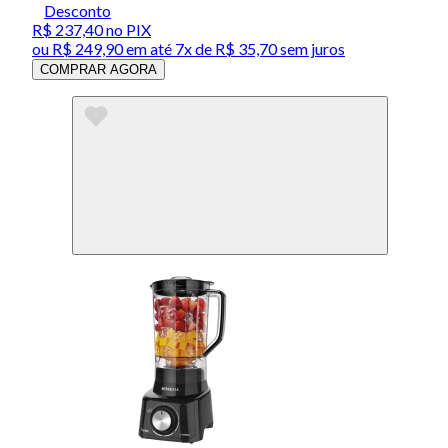
Desconto
R$ 237,40
no PIX
ou
R$ 249,90
em até
7x de R$ 35,70 sem juros
COMPRAR AGORA