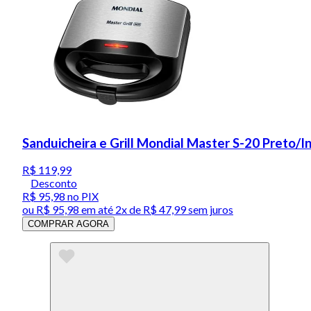
Sanduicheira e Grill Mondial Master S-20 Preto/
R$ 119,99
Desconto
R$ 95,98
no PIX
ou
R$ 95,98
em até
2x de R$ 47,99 sem juros
COMPRAR AGORA