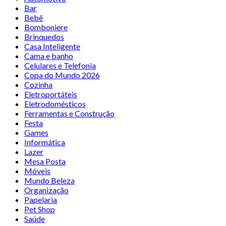
Bar
Bebê
Bomboniere
Brinquedos
Casa Inteligente
Cama e banho
Celulares e Telefonia
Copa do Mundo 2026
Cozinha
Eletroportáteis
Eletrodomésticos
Ferramentas e Construção
Festa
Games
Informática
Lazer
Mesa Posta
Móveis
Mundo Beleza
Organização
Papelaria
Pet Shop
Saúde