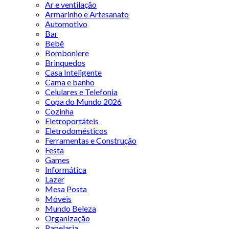
Ar e ventilação
Armarinho e Artesanato
Automotivo
Bar
Bebê
Bomboniere
Brinquedos
Casa Inteligente
Cama e banho
Celulares e Telefonia
Copa do Mundo 2026
Cozinha
Eletroportáteis
Eletrodomésticos
Ferramentas e Construção
Festa
Games
Informática
Lazer
Mesa Posta
Móveis
Mundo Beleza
Organização
Papelaria