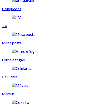
Brinquedos
TV
Mesa posta
Forno e fogão
Celulares
Móveis