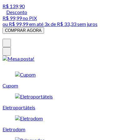
R$ 139,90
Desconto
R$ 99,99
no PIX
ou
R$ 99,99
em até
3x de R$ 33,33 sem juros
COMPRAR AGORA
Cupom
Eletroportáteis
Eletrodom