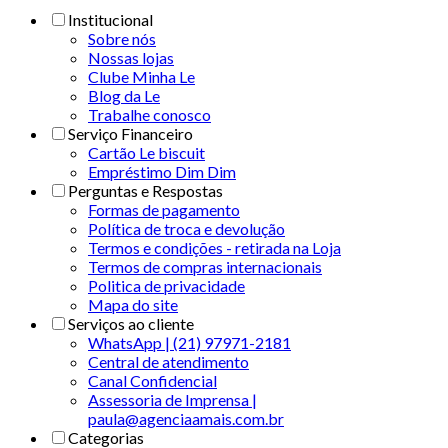
Institucional
Sobre nós
Nossas lojas
Clube Minha Le
Blog da Le
Trabalhe conosco
Serviço Financeiro
Cartão Le biscuit
Empréstimo Dim Dim
Perguntas e Respostas
Formas de pagamento
Política de troca e devolução
Termos e condições - retirada na Loja
Termos de compras internacionais
Politica de privacidade
Mapa do site
Serviços ao cliente
WhatsApp | (21) 97971-2181
Central de atendimento
Canal Confidencial
Assessoria de Imprensa |
paula@agenciaamais.com.br
Categorias