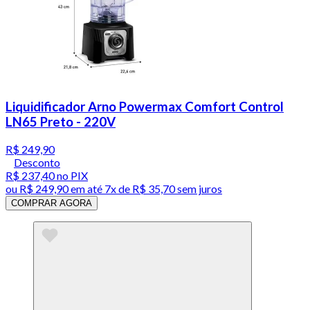
Liquidificador Arno Powermax Comfort Control
LN65 Preto - 220V
R$ 249,90
Desconto
R$ 237,40
no PIX
ou
R$ 249,90
em até
7x de R$ 35,70 sem juros
COMPRAR AGORA