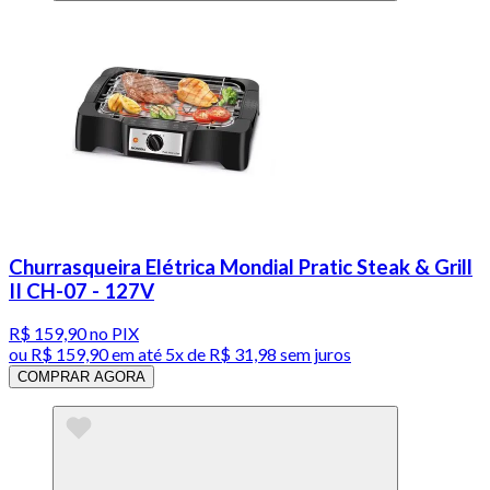
Churrasqueira Elétrica Mondial Pratic Steak & Grill
II CH-07 - 127V
R$ 159,90
no PIX
ou
R$ 159,90
em até
5x de R$ 31,98 sem juros
COMPRAR AGORA