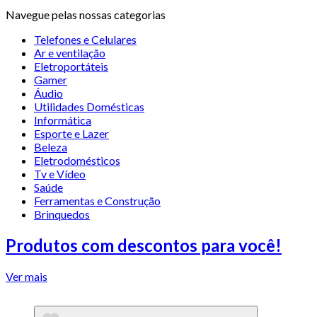
Navegue pelas nossas categorias
Telefones e Celulares
Ar e ventilação
Eletroportáteis
Gamer
Áudio
Utilidades Domésticas
Informática
Esporte e Lazer
Beleza
Eletrodomésticos
Tv e Vídeo
Saúde
Ferramentas e Construção
Brinquedos
Produtos com descontos para você!
Ver mais